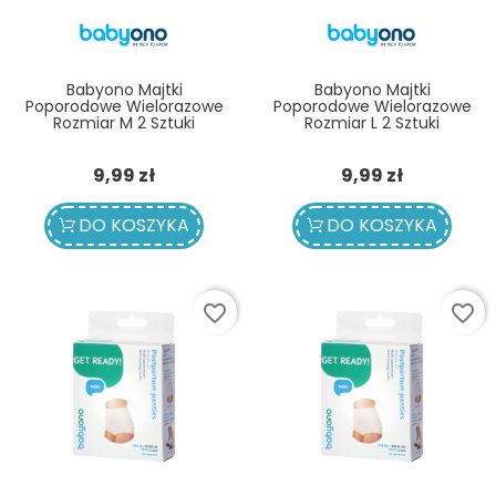
Babyono Majtki
Babyono Majtki
Poporodowe Wielorazowe
Poporodowe Wielorazowe
Rozmiar M 2 Sztuki
Rozmiar L 2 Sztuki
Cena
Cena
9,99 zł
9,99 zł
DO KOSZYKA
DO KOSZYKA
favorite_border
favorite_border