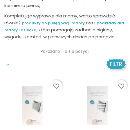
karmienia piersią.
Kompletując wyprawkę dla mamy, warto sprawdzić
również
oraz
produkty do pielęgnacji mamy
podkłady dla
, które pomagają zadbać o higienę,
mamy i dziecka
wygodę i komfort w pierwszych dniach po porodzie.
Pokazano 1-6 z 6 pozycji
FILTR
favorite_border
favorite_border