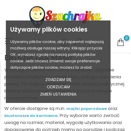
Używamy plików cookies
0
Używamy plików cookie, aby zapewnić najlepszą
możliwą obsługę naszej witryny. Klikając przycisk
OK, wyrażasz zgodę na naszą politykę plików
BIELIZNA DLA MAMY
cookie. Jeśli chcesz zmienić swoje preferencje
dotyczące plików cookie, możesz to zrobić
W kategorii Bielizna dla mamy znajdziesz wygodne
produkty przydatne w czasie ciąży, połogu i karmienia
ZGADZAM SIĘ
piersią. To miejsce dla kobiet, które szukają praktycznej
ODRZUCAM
bielizny wspierającej codzienny komfort w okresie
ZMIEŃ USTAWIENIA
macierzyństwa.
W ofercie dostępne są m.in.
oraz
majtki poporodowe
. Przy wyborze warto zwrócić
biustonosze do karmienia
uwagę na rozmiar, materiał, wygodę użytkowania oraz
dopasowanie do potrzeb mamy po porodzie i podczas