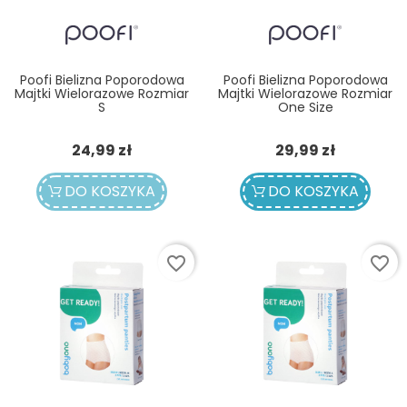
Poofi Bielizna Poporodowa
Poofi Bielizna Poporodowa
Majtki Wielorazowe Rozmiar
Majtki Wielorazowe Rozmiar
S
One Size
Cena
Cena
24,99 zł
29,99 zł
DO KOSZYKA
DO KOSZYKA
favorite_border
favorite_border