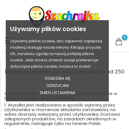
Używamy plików cookies
0
Używamy plików cookie, aby zapewnić najlepszą
możliwą obsługę naszej witryny. Klikając przycisk
OK, wyrażasz zgodę na naszą politykę plików
cookie. Jeśli chcesz zmienić swoje preferencje
dotyczące plików cookie, możesz to zrobić
Darmowa wysyłka już przy zamówieniu od 250
zł
ZGADZAM SIĘ
...
ODRZUCAM
ZMIEŃ USTAWIENIA
Całe zamówienie jest wysyłane w jednej przesyłce w
ramach jednego kosztu dostawy.
1. Wysyłka jest realizowana w sposób wybrany przez
Użytkownika w momencie składania zamówienia, na
adres dostawy wskazany przez Użytkownika. Dostawa
zakupionych produktów, na zasadach określonych w
regulaminie, następuje tylko na terenie Polski.