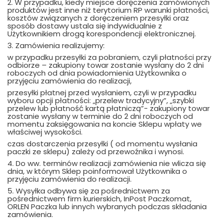
2. W przypadku, kiedy miejsce doręczenia zamówionych
produktów jest inne niż terytorium RP warunki płatności,
kosztów związanych z doręczeniem przesyłki oraz
sposób dostawy ustala się indywidualnie z
Użytkownikiem drogą korespondencji elektronicznej.
3. Zamówienia realizujemy:
w przypadku przesyłki za pobraniem, czyli płatności przy
odbiorze – zakupiony towar zostanie wysłany do 2 dni
roboczych od dnia powiadomienia Użytkownika o
przyjęciu zamówienia do realizacji,
przesyłki płatnej przed wysłaniem, czyli w przypadku
wyboru opcji płatności: „przelew tradycyjny”, „szybki
przelew lub płatność kartą płatniczą”- zakupiony towar
zostanie wysłany w terminie do 2 dni roboczych od
momentu zaksięgowania na koncie Sklepu wpłaty we
właściwej wysokości.
czas dostarczenia przesyłki ( od momentu wysłania
paczki ze sklepu) zależy od przewoźnika i wynosi.
4. Do ww. terminów realizacji zamówienia nie wlicza się
dnia, w którym Sklep poinformował Użytkownika o
przyjęciu zamówienia do realizacji.
5. Wysyłka odbywa się za pośrednictwem za
pośrednictwem firm kurierskich, InPost Paczkomat,
ORLEN Paczka lub innych wybranych podczas składania
zamówienia.