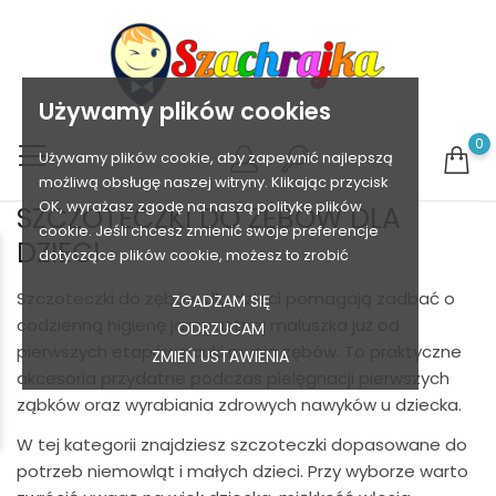
Używamy plików cookies
0
Używamy plików cookie, aby zapewnić najlepszą
możliwą obsługę naszej witryny. Klikając przycisk
OK, wyrażasz zgodę na naszą politykę plików
SZCZOTECZKI DO ZĘBÓW DLA
cookie. Jeśli chcesz zmienić swoje preferencje
DZIECI
dotyczące plików cookie, możesz to zrobić
Szczoteczki do zębów dla dzieci pomagają zadbać o
ZGADZAM SIĘ
codzienną higienę jamy ustnej maluszka już od
ODRZUCAM
pierwszych etapów nauki mycia zębów. To praktyczne
ZMIEŃ USTAWIENIA
akcesoria przydatne podczas pielęgnacji pierwszych
ząbków oraz wyrabiania zdrowych nawyków u dziecka.
W tej kategorii znajdziesz szczoteczki dopasowane do
potrzeb niemowląt i małych dzieci. Przy wyborze warto