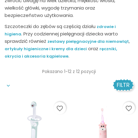
zwrócić uwagę na wiek dziecka, miękkość włosia,
wielkość główki, wygodę trzymania oraz
bezpieczeństwo użytkowania.
Szczoteczki do zębów są częścią działu
zdrowie i
. Przy codziennej pielęgnacji dziecka warto
higiena
sprawdzić również
,
zestawy pielęgnacyjne dla niemowląt
oraz
artykuły higieniczne i kremy dla dzieci
ręczniki,
.
okrycia i akcesoria kąpielowe
Pokazano 1-12 z 12 pozycji
FILTR
favorite_border
favorite_border