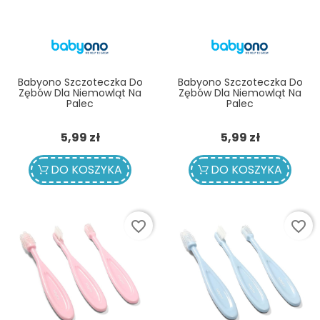
Babyono Szczoteczka Do
Babyono Szczoteczka Do
Zębów Dla Niemowląt Na
Zębów Dla Niemowląt Na
Palec
Palec
Cena
Cena
5,99 zł
5,99 zł
DO KOSZYKA
DO KOSZYKA
favorite_border
favorite_border