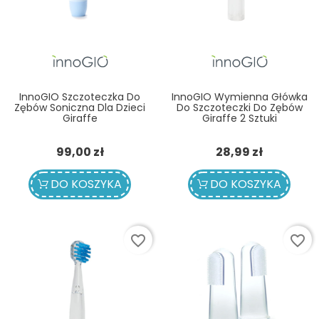
InnoGIO Szczoteczka Do
InnoGIO Wymienna Główka
Zębów Soniczna Dla Dzieci
Do Szczoteczki Do Zębów
Giraffe
Giraffe 2 Sztuki
Cena
Cena
99,00 zł
28,99 zł
DO KOSZYKA
DO KOSZYKA
favorite_border
favorite_border