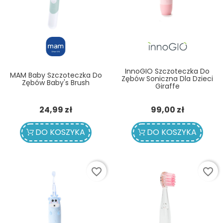
InnoGIO Szczoteczka Do
MAM Baby Szczoteczka Do
Zębów Soniczna Dla Dzieci
Zębów Baby's Brush
Giraffe
Cena
Cena
24,99 zł
99,00 zł
DO KOSZYKA
DO KOSZYKA
favorite_border
favorite_border