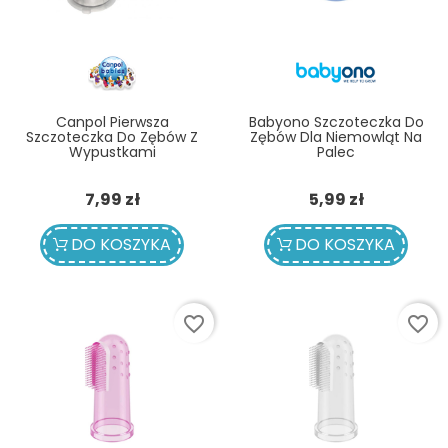
Canpol Pierwsza
Babyono Szczoteczka Do
Szczoteczka Do Zębów Z
Zębów Dla Niemowląt Na
Wypustkami
Palec
Cena
Cena
7,99 zł
5,99 zł
DO KOSZYKA
DO KOSZYKA
favorite_border
favorite_border