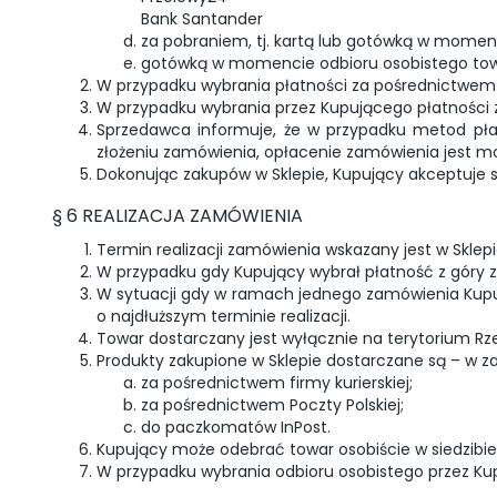
Bank Santander
za pobraniem, tj. kartą lub gotówką w momen
gotówką w momencie odbioru osobistego tow
W przypadku wybrania płatności za pośrednictwem p
W przypadku wybrania przez Kupującego płatności z
Sprzedawca informuje, że w przypadku metod płat
złożeniu zamówienia, opłacenie zamówienia jest mo
Dokonując zakupów w Sklepie, Kupujący akceptuje 
§ 6 REALIZACJA ZAMÓWIENIA
Termin realizacji zamówienia wskazany jest w Sklepi
W przypadku gdy Kupujący wybrał płatność z góry z
W sytuacji gdy w ramach jednego zamówienia Kupują
o najdłuższym terminie realizacji.
Towar dostarczany jest wyłącznie na terytorium Rzec
Produkty zakupione w Sklepie dostarczane są – w z
za pośrednictwem firmy kurierskiej;
za pośrednictwem Poczty Polskiej;
do paczkomatów InPost.
Kupujący może odebrać towar osobiście w siedzibie 
W przypadku wybrania odbioru osobistego przez Ku