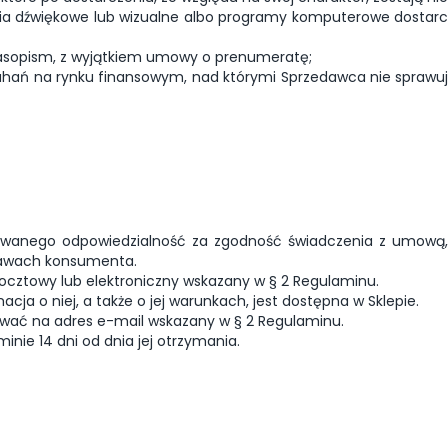
nia dźwiękowe lub wizualne albo programy komputerowe dostar
zasopism, z wyjątkiem umowy o prenumeratę;
ahań na rynku finansowym, nad którymi Sprzedawca nie sprawuj
wanego odpowiedzialność za zgodność świadczenia z umową, 
prawach konsumenta.
pocztowy lub elektroniczny wskazany w § 2 Regulaminu.
acja o niej, a także o jej warunkach, jest dostępna w Sklepie.
ować na adres e-mail wskazany w § 2 Regulaminu.
nie 14 dni od dnia jej otrzymania.