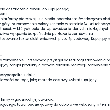
cie dostarczenia towaru do Kupującego;
aru.
latformy płatniczej Blue Media, podmiotem świadczącym obsługę
 góry, za zamówienie należy zapłacić w terminie 14 Dni roboczy
ności, w których pole do wprowadzenia danych niezbędnych d
żliwe wyłącznie bezpośrednio po złożeniu zamówienia.
stosowanie faktur elektronicznych przez Sprzedawcę. Kupujący
e.
a zamówienie, Sprzedawca przystąpi do realizacji zamówienia po
cy zakupił produkty o różnym terminie realizacji, zamówienie 
zypospolitej Polskiej.
ależności od tego, jaką metodę dostawy wybrał Kupujący:
firmy w godzinach jej otwarcia.
pującego, towar będzie gotowy do odbioru we wskazanym termini