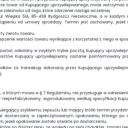
rze towar od Kupującego uprzywilejowanego, może wstrzymać s
zależności od tego, które zdarzenie nastąpi wcześniej.
l. Wiejska 51A, 85-458 Bydgoszcz niezwłocznie, a w każdym r
ąpieniu od umowy sprzedaży. Termin jest zachowany, jeżeli
ty zwrotu towaru.
szenie wartości towaru wynikające z korzystania z niego w spos
 zostać odesłany w zwykłym trybie pocztą, Kupujący uprzywilej
osztów Kupujący uprzywilejowany zostanie poinformowany pr
rodków za transakcję dokonaną przez Kupującego uprzywilej
.
, o którym mowa w § 7 Regulaminu, nie przysługuje w odniesien
r nieprefabrykowany, wyprodukowany według specyfikacji Kupu
ulegający szybkiemu zepsuciu lub mający krótki termin przydatn
war dostarczany w zapieczętowanym opakowaniu, którego po 
h, jeżeli opakowanie zostało otwarte po dostarczeniu;
które po dostarczeniu, ze względu na swój charakter, zostają ni