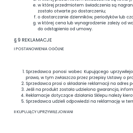
w której przedmiotem świadczenia są nagra
zostało otwarte po dostarczeniu;
o dostarczanie dzienników, periodyków lub c
w której cena lub wynagrodzenie zależy od w
do odstąpienia od umowy.
§ 9 REKLAMACJE
I POSTANOWIENIA OGÓLNE
Sprzedawca ponosi wobec Kupującego uprzywilejo
prawa, w tym zwłaszcza przez przepisy Ustawy o 
Sprzedawca prosi o składanie reklamacji na adres 
Jeśli na produkt została udzielona gwarancja, inform
Reklamacje dotyczące działania Sklepu należy kier
Sprzedawca udzieli odpowiedzi na reklamację w termi
II KUPUJĄCY UPRZYWILEJOWANI