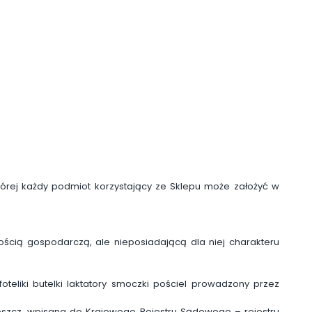
órej każdy podmiot korzystający ze Sklepu może założyć w
cią gospodarczą, ale nieposiadającą dla niej charakteru
eliki butelki laktatory smoczki pościel prowadzony przez
zcz, wpisana do Krajowego Rejestru Sądowego – rejestru