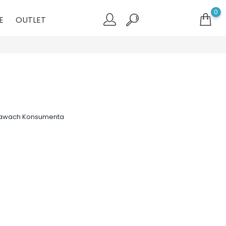
0
E
OUTLET
 prawach Konsumenta