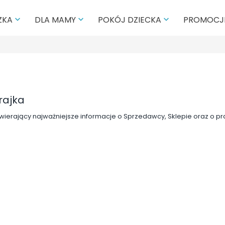
PROMOCJ
ZKA
DLA MAMY
POKÓJ DZIECKA



rajka
awierający najważniejsze informacje o Sprzedawcy, Sklepie oraz o