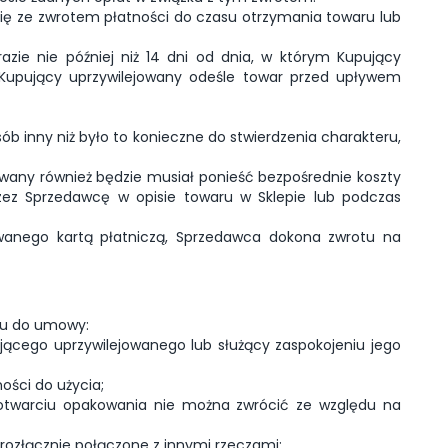
ię ze zwrotem płatności do czasu otrzymania towaru lub
azie nie później niż 14 dni od dnia, w którym Kupujący
 Kupujący uprzywilejowany odeśle towar przed upływem
ób inny niż było to konieczne do stwierdzenia charakteru,
owany również będzie musiał ponieść bezpośrednie koszty
zez Sprzedawcę w opisie towaru w Sklepie lub podczas
owanego kartą płatniczą, Sprzedawca dokona zwrotu na
iu do umowy:
jącego uprzywilejowanego lub służący zaspokojeniu jego
ości do użycia;
otwarciu opakowania nie można zwrócić ze względu na
erozłącznie połączone z innymi rzeczami;