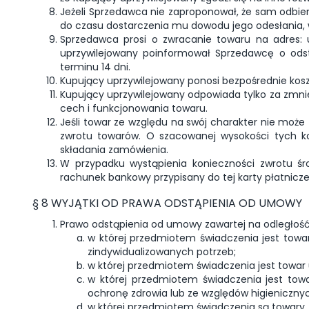
Jeżeli Sprzedawca nie zaproponował, że sam odbie
do czasu dostarczenia mu dowodu jego odesłania, w 
Sprzedawca prosi o zwracanie towaru na adres: u
uprzywilejowany poinformował Sprzedawcę o odst
terminu 14 dni.
Kupujący uprzywilejowany ponosi bezpośrednie kosz
Kupujący uprzywilejowany odpowiada tylko za zmniej
cech i funkcjonowania towaru.
Jeśli towar ze względu na swój charakter nie może
zwrotu towarów. O szacowanej wysokości tych k
składania zamówienia.
W przypadku wystąpienia konieczności zwrotu ś
rachunek bankowy przypisany do tej karty płatniczej
§ 8 WYJĄTKI OD PRAWA ODSTĄPIENIA OD UMOWY
Prawo odstąpienia od umowy zawartej na odległość
w której przedmiotem świadczenia jest towa
zindywidualizowanych potrzeb;
w której przedmiotem świadczenia jest towar 
w której przedmiotem świadczenia jest to
ochronę zdrowia lub ze względów higienicznyc
w której przedmiotem świadczenia są towary, 