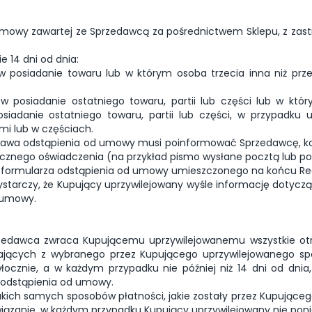
owy zawartej ze Sprzedawcą za pośrednictwem Sklepu, z zastr
 14 dni od dnia:
w posiadanie towaru lub w którym osoba trzecia inna niż prz
 posiadanie ostatniego towaru, partii lub części lub w któr
siadanie ostatniego towaru, partii lub części, w przypadku 
mi lub w częściach.
prawa odstąpienia od umowy musi poinformować Sprzedawcę, ko
cznego oświadczenia (na przykład pismo wysłane pocztą lub poc
 formularza odstąpienia od umowy umieszczonego na końcu Regu
tarczy, że Kupujący uprzywilejowany wyśle informację dotycz
 umowy.
zedawca zwraca Kupującemu uprzywilejowanemu wszystkie otr
jących z wybranego przez Kupującego uprzywilejowanego spo
łocznie, a w każdym przypadku nie później niż 14 dni od dni
 odstąpienia od umowy.
kich samych sposobów płatności, jakie zostały przez Kupująceg
związanie, w każdym przypadku Kupujący uprzywilejowany nie pon