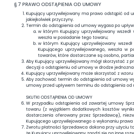
§ 7 PRAWO ODSTĄPIENIA OD UMOWY
Kupujący uprzywilejowany ma prawo odstąpić od um
jakiejkolwiek przyczyny.
Termin do odstąpienia od umowy wygasa po upływie
w którym Kupujący uprzywilejowany wszedł 
weszła w posiadanie tego towaru;
w którym Kupujący uprzywilejowany wszedł w
Kupującego uprzywilejowanego, weszła w po
towarów, które dostarczane są osobno, partia
Aby Kupujący uprzywilejowany mógł skorzystać z 
decyzji o odstąpieniu od umowy w drodze jednozna
Kupujący uprzywilejowany może skorzystać z wzoru
Aby zachować termin do odstąpienia od umowy wys
umowy przed upływem terminu do odstąpienia od
SKUTKI ODSTĄPIENIA OD UMOWY
W przypadku odstąpienia od zawartej umowy Spr
towaru (z wyjątkiem dodatkowych kosztów wynika
dostarczenia oferowany przez Sprzedawcę), niezw
Kupującego uprzywilejowanego o wykonaniu prawa
Zwrotu płatności Sprzedawca dokona przy użyciu ta
że Kupujący uprzywilejowany zgodzi się na inne ro