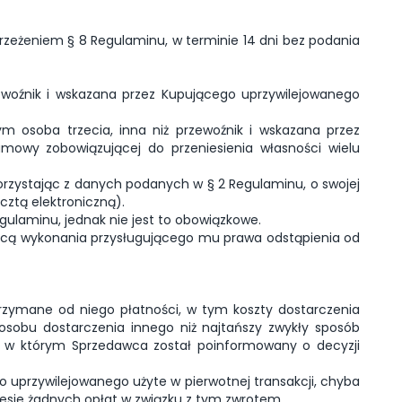
zeżeniem § 8 Regulaminu, w terminie 14 dni bez podania
ewoźnik i wskazana przez Kupującego uprzywilejowanego
ym osoba trzecia, inna niż przewoźnik i wskazana przez
umowy zobowiązującej do przeniesienia własności wielu
rzystając z danych podanych w § 2 Regulaminu, o swojej
ztą elektroniczną).
laminu, jednak nie jest to obowiązkowe.
ącą wykonania przysługującego mu prawa odstąpienia od
zymane od niego płatności, w tym koszty dostarczenia
sobu dostarczenia innego niż najtańszy zwykły sposób
a, w którym Sprzedawca został poinformowany o decyzji
o uprzywilejowanego użyte w pierwotnej transakcji, chyba
iesie żadnych opłat w związku z tym zwrotem.