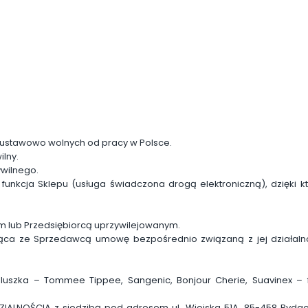
i ustawowo wolnych od pracy w Polsce.
ilny.
wilnego.
kcja Sklepu (usługa świadczona drogą elektroniczną), dzięki kt
m lub Przedsiębiorcą uprzywilejowanym.
ąca ze Sprzedawcą umowę bezpośrednio związaną z jej działalnoś
uszka – Tommee Tippee, Sangenic, Bonjour Cherie, Suavinex – fot
NOŚCIĄ z siedzibą pod adresem ul. Wiejska 51A, 85-458 Bydgos