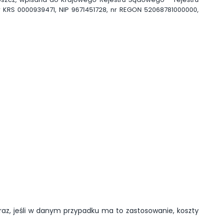
S 0000939471, NIP 9671451728, nr REGON 52068781000000,
az, jeśli w danym przypadku ma to zastosowanie, koszty