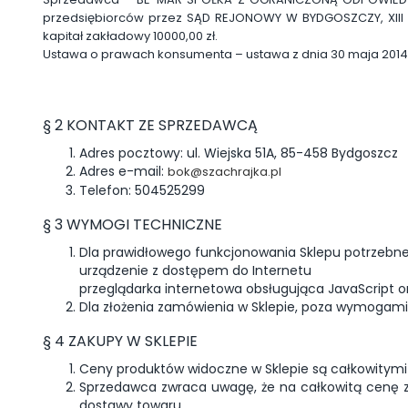
przedsiębiorców przez SĄD REJONOWY W BYDGOSZCZY, XIII
kapitał zakładowy 10000,00 zł.
Ustawa o prawach konsumenta
– ustawa z dnia 30 maja 201
§ 2 KONTAKT ZE SPRZEDAWCĄ
Adres pocztowy: ul. Wiejska 51A, 85-458 Bydgoszcz
Adres e-mail:
bok@szachrajka.pl
Telefon: 504525299
§ 3 WYMOGI TECHNICZNE
Dla prawidłowego funkcjonowania Sklepu potrzebne 
urządzenie z dostępem do Internetu
przeglądarka internetowa obsługująca JavaScript ora
Dla złożenia zamówienia w Sklepie, poza wymogami o
§ 4 ZAKUPY W SKLEPIE
Ceny produktów widoczne w Sklepie są całkowitymi
Sprzedawca zwraca uwagę, że na całkowitą cenę za
dostawy towaru.