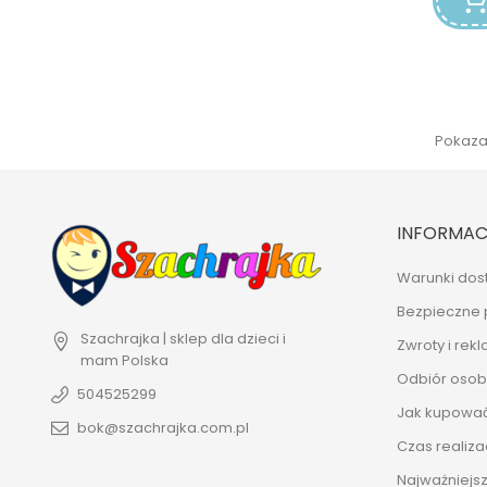
Pokazan
INFORMAC
Warunki dos
Bezpieczne 
Szachrajka | sklep dla dzieci i
Zwroty i rek
mam
Polska
Odbiór osobi
504525299
Jak kupowa
bok@szachrajka.com.pl
Czas realiza
Najważniejsz