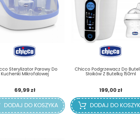
cco Sterylizator Parowy Do
Chicco Podgrzewacz Do Butele
Kuchenki Mikrofalowej
Słoików Z Butelką 150ml
Cena
Cena
69,99 zł
199,00 zł
DODAJ DO KOSZYKA
DODAJ DO KOSZY