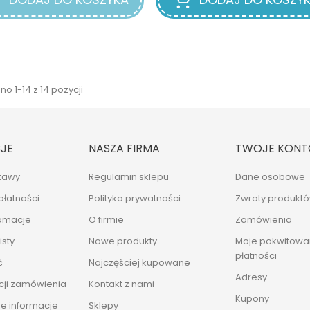
o 1-14 z 14 pozycji
JE
NASZA FIRMA
TWOJE KONT
tawy
Regulamin sklepu
Dane osobowe
płatności
Polityka prywatności
Zwroty produkt
lamacje
O firmie
Zamówienia
sty
Nowe produkty
Moje pokwitowan
płatności
ć
Najczęściej kupowane
Adresy
cji zamówienia
Kontakt z nami
Kupony
e informacje
Sklepy