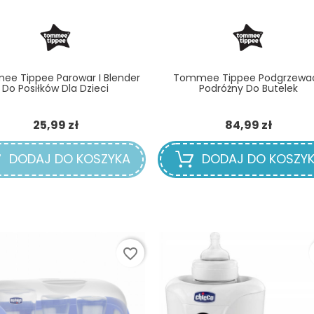
e Tippee Parowar I Blender
Tommee Tippee Podgrzewa
Do Posiłków Dla Dzieci
Podróżny Do Butelek
Cena
Cena
25,99 zł
84,99 zł
DODAJ DO KOSZYKA
DODAJ DO KOSZY
favorite_border