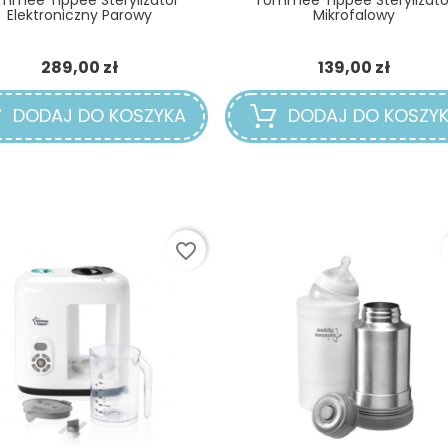
Elektroniczny Parowy
Mikrofalowy
Cena
Cena
289,00 zł
139,00 zł
DODAJ DO KOSZYKA
DODAJ DO KOSZY
favorite_border