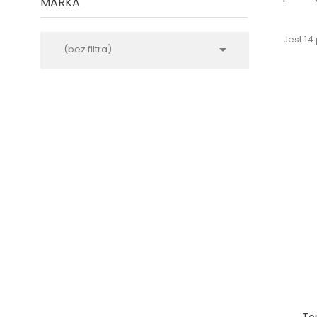
MARKA
Jest 14

(bez filtra)
To