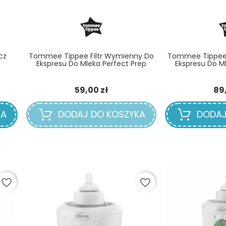
cz
Tommee Tippee Filtr Wymienny Do
Tommee Tippee 
Ekspresu Do Mleka Perfect Prep
Ekspresu Do M
Cena
59,00 zł
89,
KA
DODAJ DO KOSZYKA
DODAJ
favorite_border
favorite_border