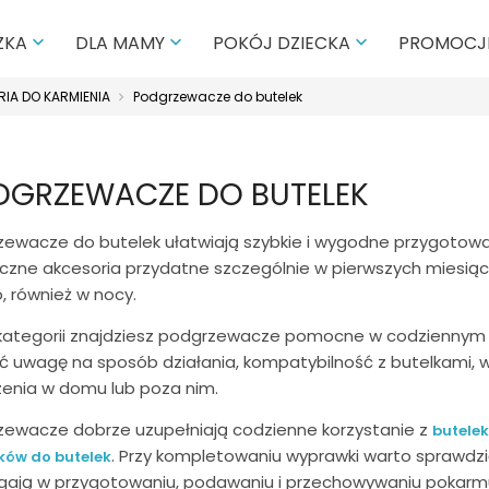
PROMOCJ
ZKA
DLA MAMY
POKÓJ DZIECKA



IA DO KARMIENIA
Podgrzewacze do butelek
DGRZEWACZE DO BUTELEK
ewacze do butelek ułatwiają szybkie i wygodne przygotowan
czne akcesoria przydatne szczególnie w pierwszych miesiąc
, również w nocy.
kategorii znajdziesz podgrzewacze pomocne w codziennym 
ć uwagę na sposób działania, kompatybilność z butelkami, 
enia w domu lub poza nim.
ewacze dobrze uzupełniają codzienne korzystanie z
butelek
. Przy kompletowaniu wyprawki warto sprawdz
ów do butelek
ają w przygotowaniu, podawaniu i przechowywaniu pokarm