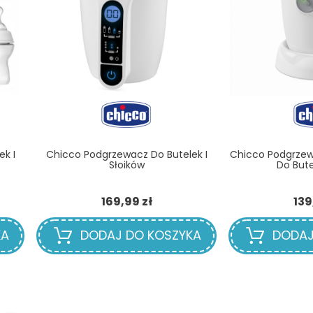
k I
Chicco Podgrzewacz Do Butelek I
Chicco Podgrze
Słoików
Do Bute
Cena
169,99 zł
139
KA
DODAJ DO KOSZYKA
DODAJ