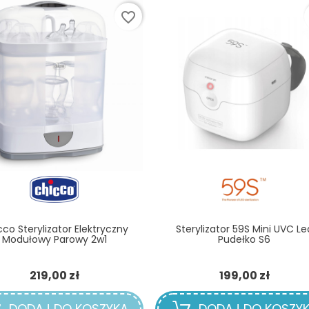
favorite_border
co Sterylizator Elektryczny
Sterylizator 59S Mini UVC Le
Modułowy Parowy 2w1
Pudełko S6
Cena
Cena
219,00 zł
199,00 zł
DODAJ DO KOSZYKA
DODAJ DO KOSZY