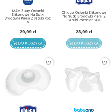
MAM Baby Osłonki
Chicco Osłonki Silikonowe
Silikonowe Na Sutki
Na Sutki Brodawki Piersi 2
Brodawki Piersi 2 Sztuki Roz.
Sztuki Rozmiar S/M
S
Cena
Cena
29,99 zł
28,99 zł
DO KOSZYKA
DO KOSZYKA
favorite_border
favorite_border