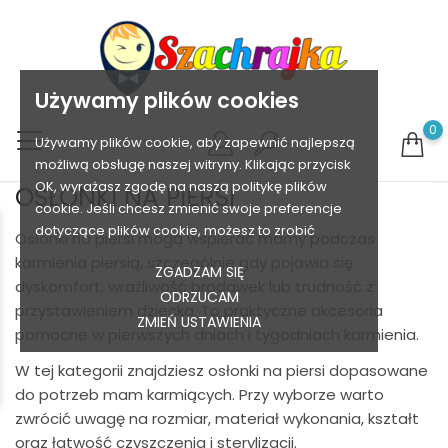
Używamy plików cookies
0
Używamy plików cookie, aby zapewnić najlepszą
możliwą obsługę naszej witryny. Klikając przycisk
OK, wyrażasz zgodę na naszą politykę plików
OSŁONKI NA PIERSI
cookie. Jeśli chcesz zmienić swoje preferencje
dotyczące plików cookie, możesz to zrobić
Osłonki na piersi mogą wspierać mamy podczas
karmienia piersią, szczególnie gdy pojawia się
ZGADZAM SIĘ
dyskomfort, wrażliwość brodawek lub trudność z
ODRZUCAM
przystawieniem dziecka. To praktyczne akcesoria
ZMIEŃ USTAWIENIA
pomocne w pierwszych dniach i tygodniach karmienia.
W tej kategorii znajdziesz osłonki na piersi dopasowane
do potrzeb mam karmiących. Przy wyborze warto
zwrócić uwagę na rozmiar, materiał wykonania, kształt
oraz łatwość czyszczenia i sterylizacji.