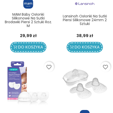
MAM Baby Osłonki
Lansinoh Osłonki Na Sutki
Silikonowe Na Sutki
Piersi Silikonowe 24mm 2
Brodawki Piersi 2 Sztuki Roz.
Sztuki
M
Cena
Cena
29,99 zł
38,99 zł
DO KOSZYKA
DO KOSZYKA
favorite_border
favorite_border