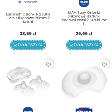
MAM Baby Osłonki
Lansinoh Osłonki Na Sutki
Silikonowe Na Sutki
Piersi Silikonowe 20mm 2
Brodawki Piersi 2 Sztuki Roz.
Sztuki
L
Cena
Cena
38,99 zł
29,99 zł
DO KOSZYKA
DO KOSZYKA
favorite_border
favorite_border