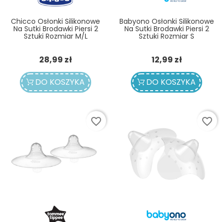
Chicco Osłonki Silikonowe
Babyono Osłonki Silikonowe
Na Sutki Brodawki Piersi 2
Na Sutki Brodawki Piersi 2
Sztuki Rozmiar M/L
Sztuki Rozmiar S
Cena
Cena
28,99 zł
12,99 zł
DO KOSZYKA
DO KOSZYKA
favorite_border
favorite_border