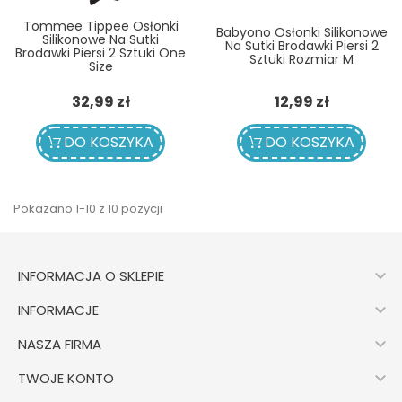
Tommee Tippee Osłonki
Babyono Osłonki Silikonowe
Silikonowe Na Sutki
Na Sutki Brodawki Piersi 2
Brodawki Piersi 2 Sztuki One
Sztuki Rozmiar M
Size
Cena
Cena
32,99 zł
12,99 zł
DO KOSZYKA
DO KOSZYKA
Pokazano 1-10 z 10 pozycji

INFORMACJA O SKLEPIE

INFORMACJE

NASZA FIRMA

TWOJE KONTO