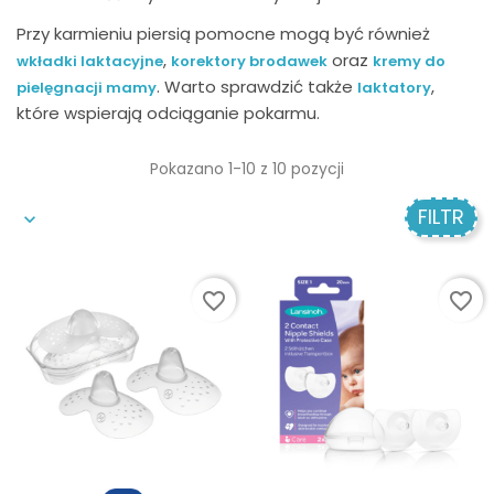
Przy karmieniu piersią pomocne mogą być również
,
oraz
wkładki laktacyjne
korektory brodawek
kremy do
. Warto sprawdzić także
,
pielęgnacji mamy
laktatory
które wspierają odciąganie pokarmu.
Pokazano 1-10 z 10 pozycji
FILTR
favorite_border
favorite_border