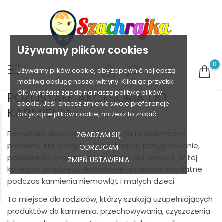
Używamy plików cookies
0
Używamy plików cookie, aby zapewnić najlepszą
możliwą obsługę naszej witryny. Klikając przycisk
OK, wyrażasz zgodę na naszą politykę plików
POZOSTAŁE AKCESORIA DO
cookie. Jeśli chcesz zmienić swoje preferencje
KARMIENIA
dotyczące plików cookie, możesz to zrobić
Pozostałe akcesoria do karmienia to praktyczne
ZGADZAM SIĘ
produkty, które wspierają codzienne przygotowanie,
ODRZUCAM
podawanie i organizację posiłków dla dziecka. W tej
ZMIEŃ USTAWIENIA
kategorii znajdziesz dodatkowe akcesoria przydatne
podczas karmienia niemowląt i małych dzieci.
To miejsce dla rodziców, którzy szukają uzupełniających
produktów do karmienia, przechowywania, czyszczenia