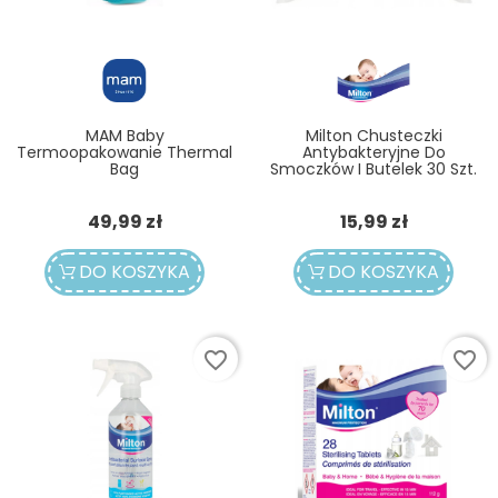
MAM Baby
Milton Chusteczki
Termoopakowanie Thermal
Antybakteryjne Do
Bag
Smoczków I Butelek 30 Szt.
Cena
Cena
49,99 zł
15,99 zł
DO KOSZYKA
DO KOSZYKA
favorite_border
favorite_border