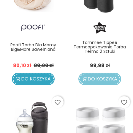
Tommee Tippee
Poofi Torba Dla Mamy
Termoopakowanie Torba
Big&More Bawełniana
Termo 2 Sztuki
Cena
Cena
Cena
80,10 zł
89,00 zł
99,98 zł
podstawowa
DO KOSZYKA
DO KOSZYKA
favorite_border
favorite_border