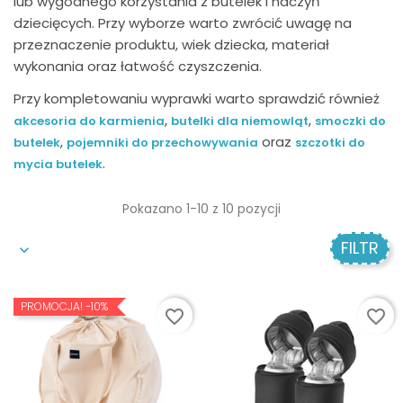
lub wygodnego korzystania z butelek i naczyń
dziecięcych. Przy wyborze warto zwrócić uwagę na
przeznaczenie produktu, wiek dziecka, materiał
wykonania oraz łatwość czyszczenia.
Przy kompletowaniu wyprawki warto sprawdzić również
,
,
akcesoria do karmienia
butelki dla niemowląt
smoczki do
,
oraz
butelek
pojemniki do przechowywania
szczotki do
.
mycia butelek
Pokazano 1-10 z 10 pozycji
FILTR
PROMOCJA!
-10%
favorite_border
favorite_border