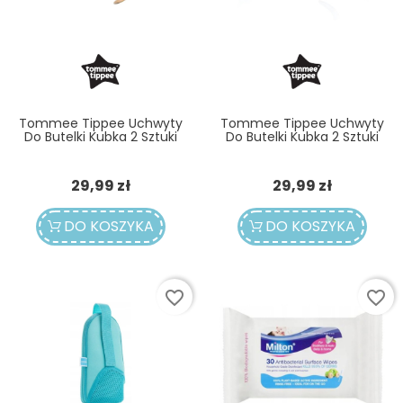
Tommee Tippee Uchwyty
Tommee Tippee Uchwyty
Do Butelki Kubka 2 Sztuki
Do Butelki Kubka 2 Sztuki
Cena
Cena
29,99 zł
29,99 zł
DO KOSZYKA
DO KOSZYKA
favorite_border
favorite_border