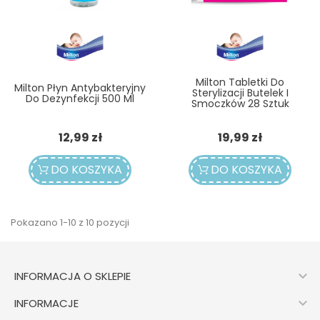
Milton Tabletki Do
Milton Płyn Antybakteryjny
Sterylizacji Butelek I
Do Dezynfekcji 500 Ml
Smoczków 28 Sztuk
Cena
Cena
12,99 zł
19,99 zł
DO KOSZYKA
DO KOSZYKA
Pokazano 1-10 z 10 pozycji

INFORMACJA O SKLEPIE

INFORMACJE