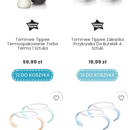
Tommee Tippee
Tommee Tippee Zakrętka
Termoopakowanie Torba
Przykrywka Do Butelek 4
Termo 1 Sztuka
Sztuki
Cena
Cena
59,99 zł
19,99 zł
DO KOSZYKA
DO KOSZYKA
favorite_border
favorite_border