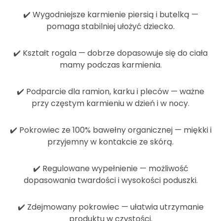
✔️
Wygodniejsze karmienie piersią i butelką
—
pomaga stabilniej ułożyć dziecko.
✔️
Kształt rogala
— dobrze dopasowuje się do ciała
mamy podczas karmienia.
✔️
Podparcie dla ramion, karku i pleców
— ważne
przy częstym karmieniu w dzień i w nocy.
✔️
Pokrowiec ze 100% bawełny organicznej
— miękki i
przyjemny w kontakcie ze skórą.
✔️
Regulowane wypełnienie
— możliwość
dopasowania twardości i wysokości poduszki.
✔️
Zdejmowany pokrowiec
— ułatwia utrzymanie
produktu w czystości.