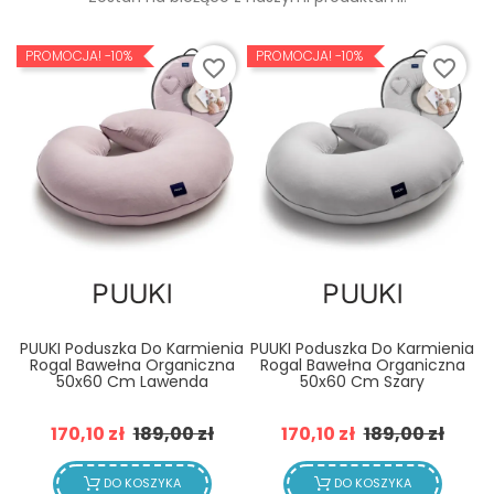
PROMOCJA!
-10%
PROMOCJA!
-10%
favorite_border
favorite_border
PUUKI Poduszka Do Karmienia
PUUKI Poduszka Do Karmienia
Rogal Bawełna Organiczna
Rogal Bawełna Organiczna
50x60 Cm Lawenda
50x60 Cm Szary
Cena
Cena
Cena
Cena
170,10 zł
189,00 zł
170,10 zł
189,00 zł
podstawowa
podstawowa
DO KOSZYKA
DO KOSZYKA