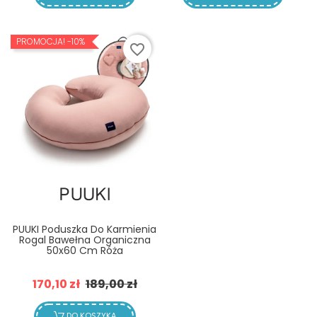
PROMOCJA!
-10%
favorite_border
PUUKI Poduszka Do Karmienia
Rogal Bawełna Organiczna
50x60 Cm Róża
Cena
Cena
170,10 zł
189,00 zł
podstawowa
DO KOSZYKA