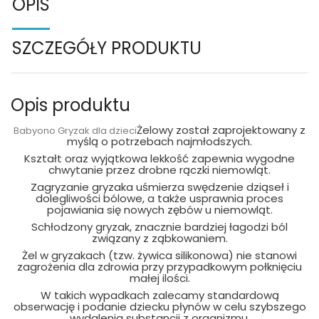
OPIS
SZCZEGÓŁY PRODUKTU
Opis produktu
Żelowy został zaprojektowany z
Babyono Gryzak dla dzieci
myślą o potrzebach najmłodszych.
Kształt oraz wyjątkowa lekkość zapewnia wygodne
chwytanie przez drobne rączki niemowląt.
Zagryzanie gryzaka uśmierza swędzenie dziąseł i
dolegliwości bólowe, a także usprawnia proces
pojawiania się nowych zębów u niemowląt.
Schłodzony gryzak, znacznie bardziej łagodzi ból
związany z ząbkowaniem.
Żel w gryzakach (tzw. żywica silikonowa) nie stanowi
zagrożenia dla zdrowia przy przypadkowym połknięciu
małej ilości.
W takich wypadkach zalecamy standardową
obserwację i podanie dziecku płynów w celu szybszego
wydalenia substancji z organizmu.