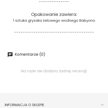
--------------
Opakowanie zawiera:
1 sztuka gryzaka żelowego wodnego Babyono
-------------------------------------
Komentarze (0)
Na razie nie dodano żadnej recenzji.

INFORMACJA O SKLEPIE