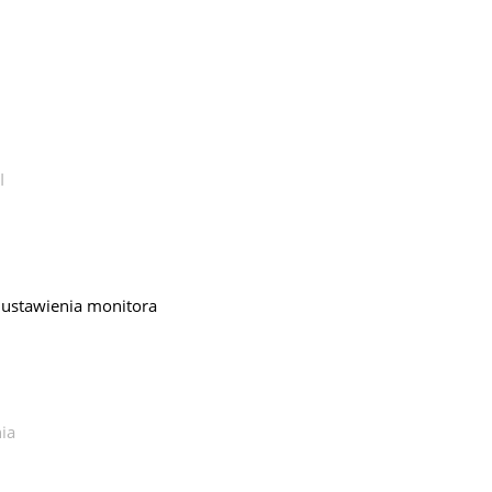
I
 ustawienia monitora
ia