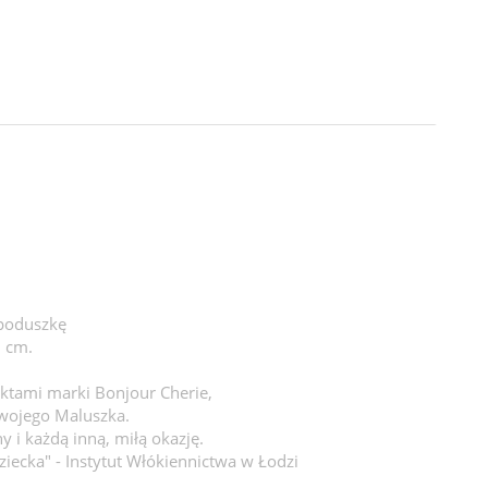
 poduszkę
 cm.
ktami marki Bonjour Cherie,
Twojego Maluszka.
 i każdą inną, miłą okazję.
ziecka" - Instytut Włókiennictwa w Łodzi