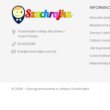
INFORMAC
Warunki dos
Bezpieczne 
Szachrajka | sklep dla dzieci i
Zwroty i rek
mam
Polska
Odbiór osobi
504525299
Jak kupowa
bok@szachrajka.com.pl
Czas realiza
Najważniejsz
© 2026 - Oprogramowanie e-sklepu Szachrajka