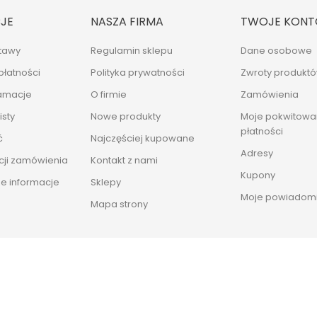
JE
NASZA FIRMA
TWOJE KONT
tawy
Regulamin sklepu
Dane osobowe
płatności
Polityka prywatności
Zwroty produkt
lamacje
O firmie
Zamówienia
sty
Nowe produkty
Moje pokwitowan
płatności
ć
Najczęściej kupowane
Adresy
cji zamówienia
Kontakt z nami
Kupony
e informacje
Sklepy
Moje powiadomi
Mapa strony