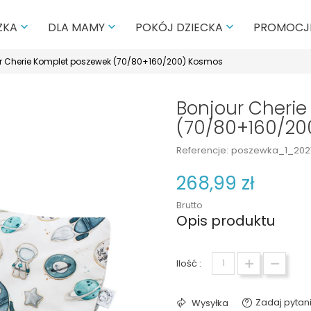
PROMOCJ
ZKA
DLA MAMY
POKÓJ DZIECKA



r Cherie Komplet poszewek (70/80+160/200) Kosmos
Bonjour Cheri
(70/80+160/20
Referencje:
poszewka_1_202
268,99 zł
Brutto
Opis produktu
Ilość :
Zadaj pytan
Wysyłka