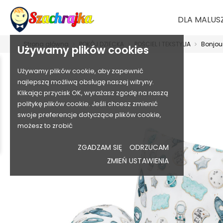
DLA MALUS
Strona główna
POKÓJ DZIECKA
POŚCIEL I TEKSTYLIA
Bonjou
Używamy plików cookies
Używamy plików cookie, aby zapewnić
najlepszą możliwą obsługę naszej witryny.
Klikając przycisk OK, wyrażasz zgodę na naszą
politykę plików cookie. Jeśli chcesz zmienić
swoje preferencje dotyczące plików cookie,
możesz to zrobić
ZGADZAM SIĘ
ODRZUCAM
ZMIEŃ USTAWIENIA