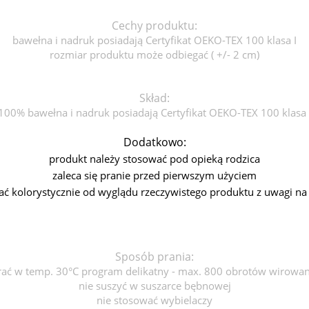
Cechy produktu:
bawełna i nadruk posiadają Certyfikat OEKO-TEX 100 klasa I
rozmiar produktu może odbiegać ( +/- 2 cm)
Skład:
100% bawełna i nadruk posiadają Certyfikat OEKO-TEX 100 klasa 
Dodatkowo:
produkt należy stosować pod opieką rodzica
zaleca się pranie przed pierwszym użyciem
ać kolorystycznie od wyglądu rzeczywistego produktu z uwagi na
Sposób prania:
rać w temp. 30°C program delikatny - max. 800 obrotów wirowan
nie suszyć w suszarce bębnowej
nie stosować wybielaczy