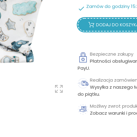
Zamów do godziny 15:

DODAJ DO KOSZYK
Bezpieczne zakupy
Płatności obsługiwa
PayU.
Realizacja zamówien
Wysyłka z naszego 
do piątku.
Możliwy zwrot produk
Zobacz warunki i pr