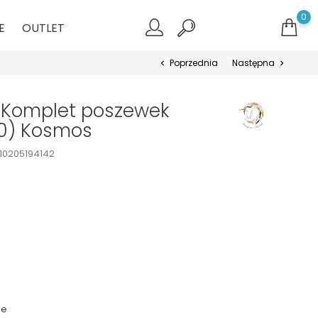
0
E
OUTLET
Poprzednia
Następna
chevron_left
chevron_right
e Komplet poszewek
0) Kosmos
10205194142
ie