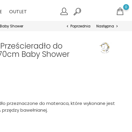
0
E
OUTLET
 Baby Shower
Poprzednia
Następna
chevron_left
chevron_right
 Prześcieradło do
70cm Baby Shower
adło przeznaczone do materaca, które wykonane jest
 przędzy bawełnianej.