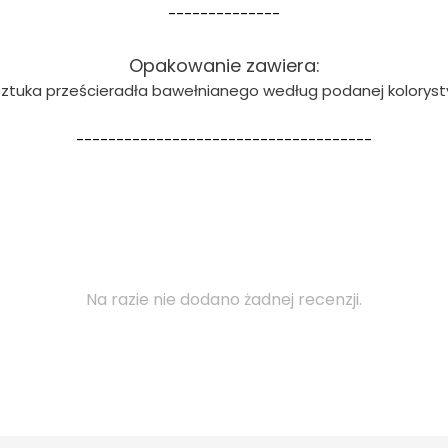
--------------
Opakowanie zawiera:
sztuka prześcieradła bawełnianego według podanej koloryst
-------------------------------------
Na razie nie dodano żadnej recenzji.