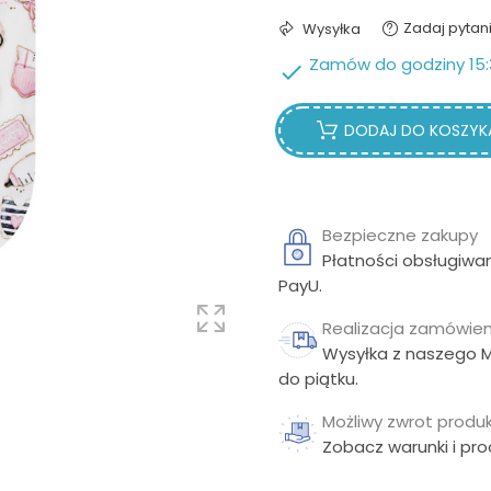
Zadaj pytan
Wysyłka
Zamów do godziny 15:

DODAJ DO KOSZYK
Bezpieczne zakupy
Płatności obsługiwa
PayU.
Realizacja zamówien
Wysyłka z naszego 
do piątku.
Możliwy zwrot produk
Zobacz warunki i pr