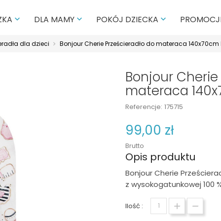
PROMOCJ
ZKA
DLA MAMY
POKÓJ DZIECKA



eradła dla dzieci
Bonjour Cherie Prześcieradło do materaca 140x70cm
Bonjour Cherie
materaca 140x
Referencje:
175715
99,00 zł
Brutto
Opis produktu
Bonjour Cherie Prześcier
z wysokogatunkowej 100 %
Ilość :