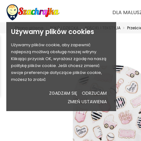
DLA MALUS
Strona główna
POKÓJ DZIECKA
POŚCIEL I TEKSTYLIA
Prześci
Używamy plików cookies
Używamy plików cookie, aby zapewnić
najlepszą możliwą obsługę naszej witryny.
Klikając przycisk OK, wyrażasz zgodę na naszą
politykę plików cookie. Jeśli chcesz zmienić
swoje preferencje dotyczące plików cookie,
możesz to zrobić
ZGADZAM SIĘ
ODRZUCAM
ZMIEŃ USTAWIENIA