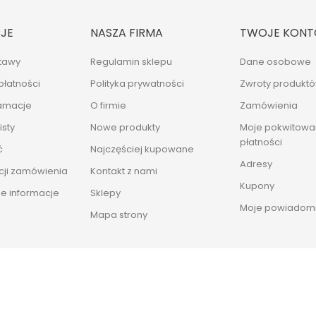
JE
NASZA FIRMA
TWOJE KONT
tawy
Regulamin sklepu
Dane osobowe
płatności
Polityka prywatności
Zwroty produkt
lamacje
O firmie
Zamówienia
sty
Nowe produkty
Moje pokwitowan
płatności
ć
Najczęściej kupowane
Adresy
cji zamówienia
Kontakt z nami
Kupony
e informacje
Sklepy
Moje powiadomi
Mapa strony