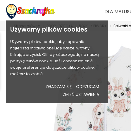
DLA MALUS
Strona główna
POKÓJ DZIECKA
ROŻKI I ŚPIWORKI
Śpiworki 
Używamy plików cookies
Używamy plików cookie, aby zapewnić
najlepszą możliwą obsługę naszej witryny.
Klikając przycisk OK, wyrażasz zgodę na naszą
politykę plików cookie. Jeśli chcesz zmienić
swoje preferencje dotyczące plików cookie,
możesz to zrobić
ZGADZAM SIĘ
ODRZUCAM
ZMIEŃ USTAWIENIA