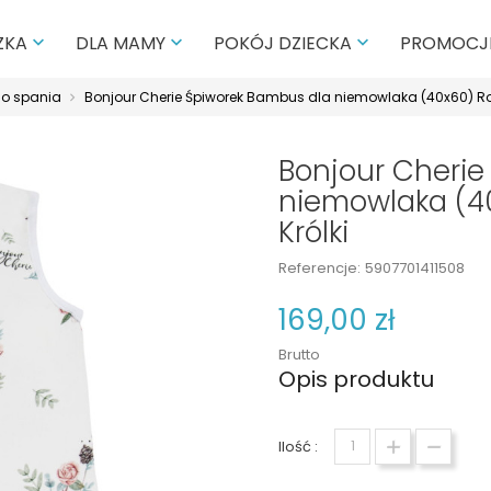
PROMOCJ
ZKA
DLA MAMY
POKÓJ DZIECKA



do spania
Bonjour Cherie Śpiworek Bambus dla niemowlaka (40x60) R
Bonjour Cherie
niemowlaka (4
Królki
Referencje:
5907701411508
169,00 zł
Brutto
Opis produktu
Ilość :