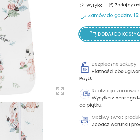
Zadaj pytan
Wysyłka
Zamów do godziny 15:

DODAJ DO KOSZYK
Bezpieczne zakupy
Płatności obsługiwa
PayU.
Realizacja zamówien
Wysyłka z naszego 
do piątku.
Możliwy zwrot produk
Zobacz warunki i pr