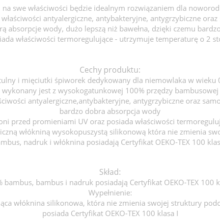
na swe właściwości będzie idealnym rozwiązaniem dla noworod
właściwości antyalergiczne, antybakteryjne, antygrzybiczne oraz 
ą absorpcje wody, dużo lepszą niż bawełna, dzięki czemu bardzo
ada właściwości termoregulujące - utrzymuje temperaturę o 2 sto
Cechy produktu:
tulny i mięciutki śpiworek dedykowany dla niemowlaka w wieku
wykonany jest z wysokogatunkowej 100% przędzy bambusowej
ciwości antyalergiczne,antybakteryjne, antygrzybiczne oraz samo
bardzo dobra absorpcja wody
oni przed promieniami UV oraz posiada właściwości termoregulu
iczną włókniną wysokopuszystą silikonową która nie zmienia swo
mbus, nadruk i włóknina posiadają Certyfikat OEKO-TEX 100 klas
Skład:
 bambus, bambus i nadruk posiadają Certyfikat OEKO-TEX 100 kl
Wypełnienie:
ąca włóknina silikonowa, która nie zmienia swojej struktury pod
posiada Certyfikat OEKO-TEX 100 klasa I