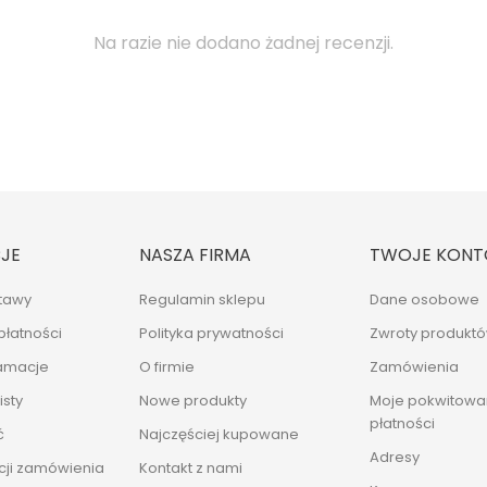
Na razie nie dodano żadnej recenzji.
JE
NASZA FIRMA
TWOJE KONT
tawy
Regulamin sklepu
Dane osobowe
płatności
Polityka prywatności
Zwroty produkt
lamacje
O firmie
Zamówienia
sty
Nowe produkty
Moje pokwitowan
płatności
ć
Najczęściej kupowane
Adresy
cji zamówienia
Kontakt z nami