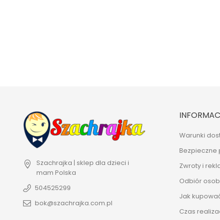
INFORMAC
Warunki dos
Bezpieczne 
Szachrajka | sklep dla dzieci i
Zwroty i rek
mam
Polska
Odbiór osobi
504525299
Jak kupowa
bok@szachrajka.com.pl
Czas realiza