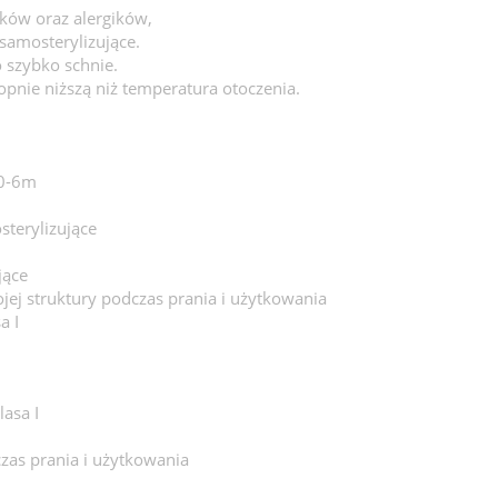
ków oraz alergików,
samosterylizujące.
 szybko schnie.
pnie niższą niż temperatura otoczenia.
 0-6m
sterylizujące
jące
jej struktury podczas prania i użytkowania
a I
asa I
czas prania i użytkowania