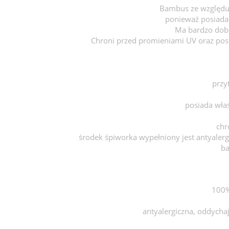
Bambus ze względu 
ponieważ posiada 
Ma bardzo dobr
Chroni przed promieniami UV oraz posi
przy
posiada właś
chr
środek śpiworka wypełniony jest antyalerg
ba
100%
antyalergiczna, oddychaj