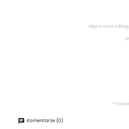
zdjęcie może odbieg
p
* Produkt
Komentarze (0)