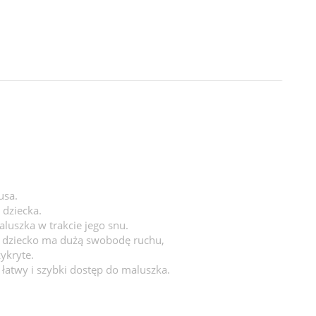
usa
.
 dziecka.
luszka w trakcie jego snu.
że dziecko ma dużą swobodę ruchu,
zykryte.
 łatwy i szybki dostęp do maluszka.