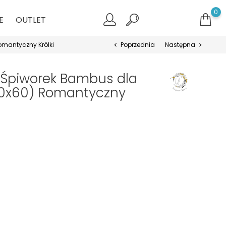
0
E
OUTLET
omantyczny Królki
Poprzednia
Następna
chevron_left
chevron_right
 Śpiworek Bambus dla
0x60) Romantyczny