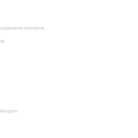
 ustawienia monitora
ia
zbiorczym.