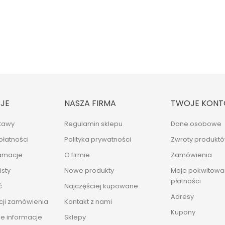
JE
NASZA FIRMA
TWOJE KONT
tawy
Regulamin sklepu
Dane osobowe
płatności
Polityka prywatności
Zwroty produkt
lamacje
O firmie
Zamówienia
sty
Nowe produkty
Moje pokwitowan
płatności
ć
Najczęściej kupowane
Adresy
cji zamówienia
Kontakt z nami
Kupony
e informacje
Sklepy