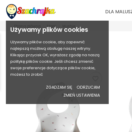
DLA MALUS
Strona główna
Marki
Mushie
Używamy plików cookies
Używamy plików cookie, aby zapewnić
najlepszą możliwą obsługę naszej witryny.
Jest 5 produktów.
Klikając przycisk OK, wyrażasz zgodę na naszą
politykę plików cookie. Jeśli chcesz zmienić
swoje preferencje dotyczące plików cookie,
możesz to zrobić
favorite_border
ZGADZAM SIĘ
ODRZUCAM
ZMIEŃ USTAWIENIA