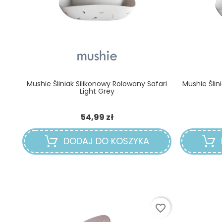
Mushie Śliniak Silikonowy Rolowany Safari
Mushie Ślin
Light Grey
Cena
54,99 zł
DODAJ DO KOSZYKA
favorite_border