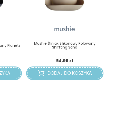
Mushie Śliniak Silikonowy Rolowany
wany Planets
Shiffting Sand
na
Cena
54,99 zł
ZYKA
DODAJ DO KOSZYKA