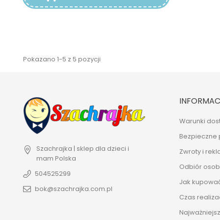
Pokazano 1-5 z 5 pozycji
INFORMAC
Warunki dos
Bezpieczne 
Szachrajka | sklep dla dzieci i
Zwroty i rek
mam
Polska
Odbiór osobi
504525299
Jak kupowa
bok@szachrajka.com.pl
Czas realiza
Najważniejsz