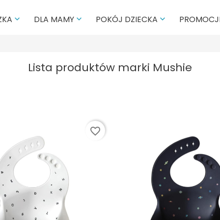
PROMOCJ
ZKA
DLA MAMY
POKÓJ DZIECKA



Lista produktów marki Mushie
favorite_border