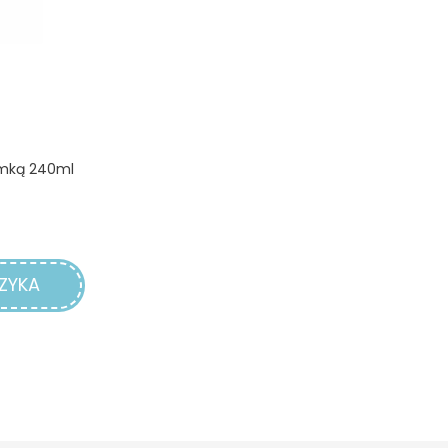
omką 240ml
na
ZYKA