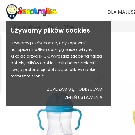
DLA MALUS
Strona główna
Marki
B.Box
Używamy plików cookies
Używamy plików cookie, aby zapewnić
najlepszą możliwą obsługę naszej witryny.
Jest 3 produktów.
Klikając przycisk OK, wyrażasz zgodę na naszą
politykę plików cookie. Jeśli chcesz zmienić
swoje preferencje dotyczące plików cookie,
możesz to zrobić
favorite_border
ZGADZAM SIĘ
ODRZUCAM
ZMIEŃ USTAWIENIA