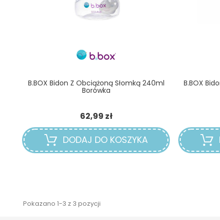
B.BOX Bidon Z Obciążoną Słomką 240ml
B.BOX Bid
Borówka
Cena
62,99 zł
DODAJ DO KOSZYKA
Pokazano 1-3 z 3 pozycji