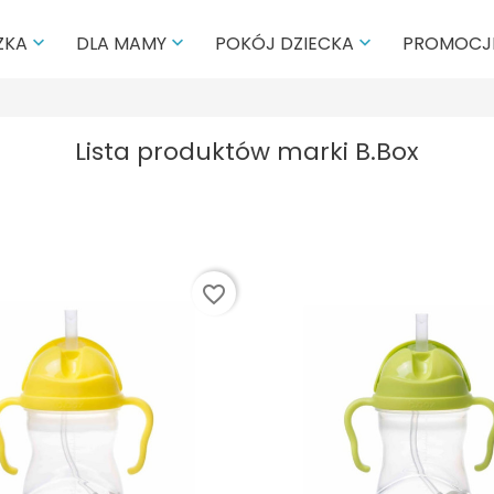
PROMOCJ
ZKA
DLA MAMY
POKÓJ DZIECKA



Lista produktów marki B.Box
favorite_border