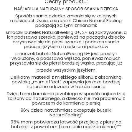
Cechy produktu:
NAŚLADUJĄ NATURALNY SPOSÓB SSANIA DZIECKA
Sposób ssania dziecka zmienia się w kolejnych
miesiącach życia, a smoczki Chicco Natural Feeling
podążają za tymi zmianami:
smoczki butelek NaturalFeeling 0+, 2+ są zakrzywione, a
ich podstawa szeroka, ponieważ na początku dziecko
przystawia się do piersi szeroko i podczas ssania
pracuje językiem i mieśniami policzków
smoczek butelki NaturalFeeling 6+ jest prosty i
wydłużony, a podstawa węższa, ponieważ maluch
przystawia się do piersi bardziej wąsko, pracując już
przede wszystkim językiem
Delikatny materiał z miękkiego silikonu z aksamitną
powłoką „mum effect” zapewnia jeszcze bardziej
naturalne odczucia w trakcie ssania
Dzięki temu karmienie przebiega w sposób najbardziej
zbliżony do naturalnego, a dziecko nie ma problemu z
powrotem do karmienia piersią
96% dzieci natychmiast akceptuje butelki
NaturalFeeling*
95% mam potwierdza łatwość przejścia z piersi na
butelkę i z powrotem (karmienie naprzemienne)**