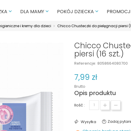
PROMOCJ
ZKA
DLA MAMY
POKÓJ DZIECKA



higieniczne i kremy dla dzieci
Chicco Chusteczki do pielęgnacji piersi (1
Chicco Chustec
piersi (16 szt.)
Referencje:
8058664080700
7,99 zł
Brutto
Opis produktu
Ilość :
Zadaj pytan
Wysyłka