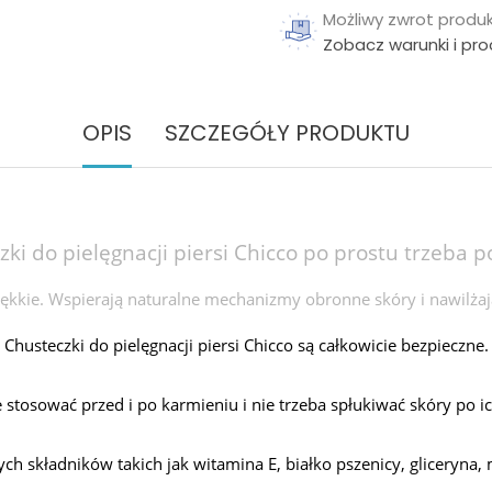
Możliwy zwrot produk
Zobacz warunki i pr
OPIS
SZCZEGÓŁY PRODUKTU
ki do pielęgnacji piersi Chicco po prostu trzeba 
iękkie. Wspierają naturalne mechanizmy obronne skóry i nawilża
Chusteczki do pielęgnacji piersi Chicco są całkowicie bezpieczne.
 stosować przed i po karmieniu i nie trzeba spłukiwać skóry po ic
ch składników takich jak witamina E, białko pszenicy, gliceryna, 