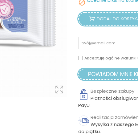
Obecnie brak na stani

DODAJ DO KOSZYK
Akceptuję ogólne warunki 
POWIADOM MNIE KI
Bezpieczne zakupy
Płatności obsługiwa
PayU.
Realizacja zamówien
Wysyłka z naszego 
do piątku.