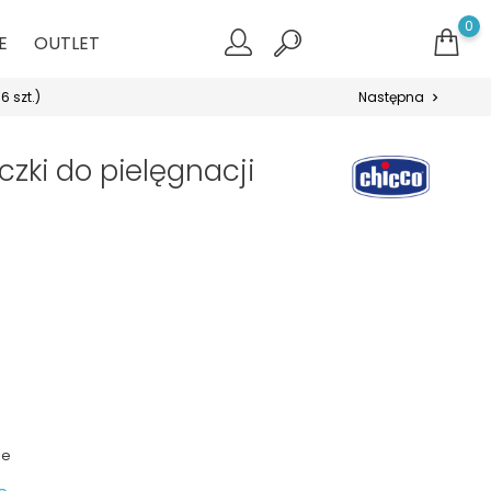
0
E
OUTLET
6 szt.)
Następna
chevron_right
zki do pielęgnacji
ie