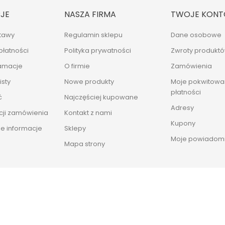
JE
NASZA FIRMA
TWOJE KONT
tawy
Regulamin sklepu
Dane osobowe
płatności
Polityka prywatności
Zwroty produkt
lamacje
O firmie
Zamówienia
sty
Nowe produkty
Moje pokwitowan
płatności
ć
Najczęściej kupowane
Adresy
cji zamówienia
Kontakt z nami
Kupony
e informacje
Sklepy
Moje powiadomi
Mapa strony