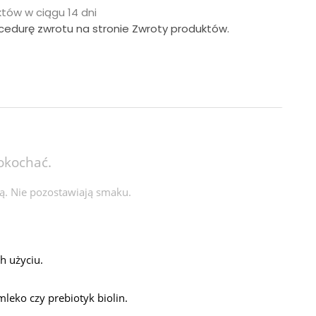
tów w ciągu 14 dni
ocedurę zwrotu na stronie Zwroty produktów.
pokochać.
ją. Nie pozostawiają smaku.
h użyciu.
mleko czy prebiotyk biolin.