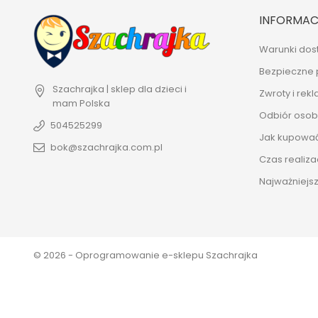
INFORMAC
Warunki dos
Bezpieczne 
Szachrajka | sklep dla dzieci i
Zwroty i rek
mam
Polska
Odbiór osobi
504525299
Jak kupowa
bok@szachrajka.com.pl
Czas realiza
Najważniejsz
© 2026 - Oprogramowanie e-sklepu Szachrajka