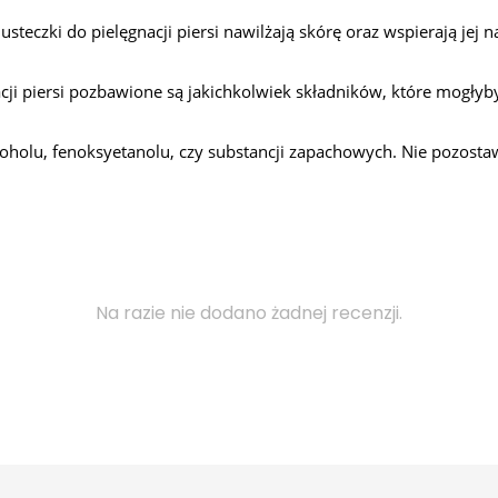
husteczki do pielęgnacji piersi nawilżają skórę oraz wspierają je
cji piersi pozbawione są jakichkolwiek składników, które mogłyby
oholu, fenoksyetanolu, czy substancji zapachowych. Nie pozostaw
Na razie nie dodano żadnej recenzji.