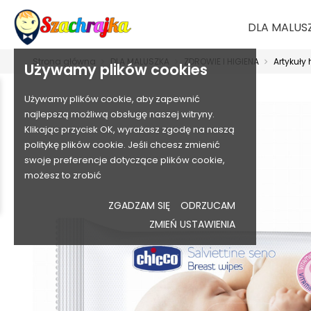
DLA MALUS
Strona główna
DLA MALUSZKA
ZDROWIE I HIGIENA
Artykuły 
Używamy plików cookies
Używamy plików cookie, aby zapewnić
najlepszą możliwą obsługę naszej witryny.
Klikając przycisk OK, wyrażasz zgodę na naszą
politykę plików cookie. Jeśli chcesz zmienić
swoje preferencje dotyczące plików cookie,
możesz to zrobić
ZGADZAM SIĘ
ODRZUCAM
ZMIEŃ USTAWIENIA