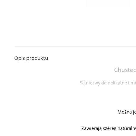
Opis produktu
Chustecz
Są niezwykle delikatne i m
Można je
Zawierają szereg naturalny