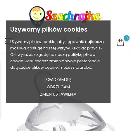
Używamy plików cookies
0
Używamy plików cookie, aby zapewnić najlepszą
możliwą obsługę naszej witryny. Klikając przycisk
OK, wyrażasz zgodę na naszą politykę plików
cookie. Jeśli chcesz zmienić swoje preferencje
dotyczące plików cookie, możesz to zrobić
ZGADZAM SIĘ
ODRZUCAM
ZMIEŃ USTAWIENIA