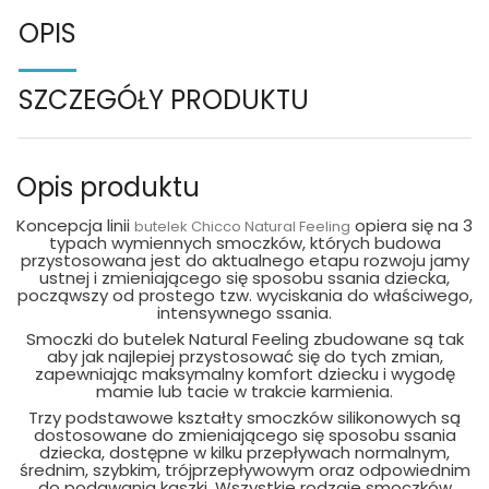
OPIS
SZCZEGÓŁY PRODUKTU
Opis produktu
Koncepcja linii
opiera się na 3
butelek Chicco Natural Feeling
typach wymiennych smoczków, których budowa
przystosowana jest do aktualnego etapu rozwoju jamy
ustnej i zmieniającego się sposobu ssania dziecka,
począwszy od prostego tzw. wyciskania do właściwego,
intensywnego ssania.
Smoczki do butelek Natural Feeling zbudowane są tak
aby jak najlepiej przystosować się do tych zmian,
zapewniając maksymalny komfort dziecku i wygodę
mamie lub tacie w trakcie karmienia.
Trzy podstawowe kształty smoczków silikonowych są
dostosowane do zmieniającego się sposobu ssania
dziecka, dostępne w kilku przepływach normalnym,
średnim, szybkim, trójprzepływowym oraz odpowiednim
do podawania kaszki. Wszystkie rodzaje smoczków