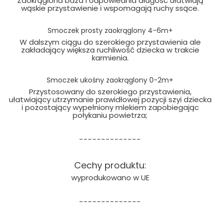
Zaokrąglona baza i odpowiednia długość ułatwiają
wąskie przystawienie i wspomagają ruchy ssące.
Smoczek prosty zaokrąglony 4-6m+
W dalszym ciągu do szerokiego przystawienia ale
zakładający większa ruchliwość dziecka w trakcie
karmienia.
Smoczek ukośny zaokrąglony 0-2m+
Przystosowany do szerokiego przystawienia,
ułatwiający utrzymanie prawidłowej pozycji szyi dziecka
i pozostający wypełniony mlekiem zapobiegając
połykaniu powietrza;
--------------
Cechy produktu:
wyprodukowano w UE
--------------