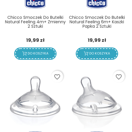
Chicco Smoczek Do Butelki
Chicco Smoczek Do Butelki
Natural Feeling 4m+ Zmienny
Natural Feeling 6m+ Kaszki
2 Sztuki
Papka 2 Sztuki
Cena
Cena
19,99 zł
19,99 zł
DO KOSZYKA
DO KOSZYKA
favorite_border
favorite_border