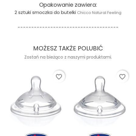
Opakowanie zawiera:
2 sztuki smoczka do butelki
Chicco Natural Feeling
-------------------------------------
MOŻESZ TAKŻE POLUBIĆ
Zostań na bieżąco z naszymi produktami.
favorite_border
favorite_border