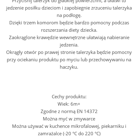
Przyciśnij talerzyk do gładkiej powierzchni, a ułatwi to
jedzenie posiłku dzieciom i zapobiegnie zrzuceniu talerzyka
na podłogę.
Dzięki trzem komorom będzie bardzo pomocny podczas
rozszerzania diety dziecka.
Zaokrąglone krawędzie wewnętrzne ułatwiają nabieranie
jedzenia.
Okrągły otwór po prawej stronie talerzyka będzie pomocny
przy ociekaniu produktu po myciu lub przechowywaniu na
haczyku.
Cechy produktu:
Wiek: 6m+
Zgodne z normą EN 14372
Można myć w zmywarce
Można używać w kuchence mikrofalowej, piekarniku i
zamrażalce (-20 °C do 220 °C)