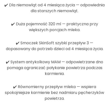
✔️
Dla niemowląt od 4 miesiąca życia
— odpowiednia
dla starszych niemowląt.
✔️
Duża pojemność 320 ml
— praktyczna przy
większych porcjach mleka.
✔️
Smoczek SkinSoft szybki przepływ 3
—
dopasowany do potrzeb dzieci od 4 miesiąca życia.
✔️
System antykolkowy MAM
— odpowietrzane dno
pomaga ograniczać połykanie powietrza podczas
karmienia.
✔️
Równomierny przepływ mleka
— wspiera
spokojniejsze karmienie bez nadmiaru pęcherzyków
powietrza.