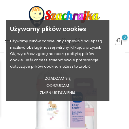
Używamy plików cookies
0
Używamy plików cookie, aby zapewnić najlepszą
możliwą obsługę naszej witryny. Klikając przycisk
OK, wyrażasz zgodę na naszą politykę plików
cookie. Jeśli chcesz zmienić swoje preferencje
dotyczące plików cookie, możesz to zrobić
ZGADZAM SIĘ
ODRZUCAM
ZMIEŃ USTAWIENIA