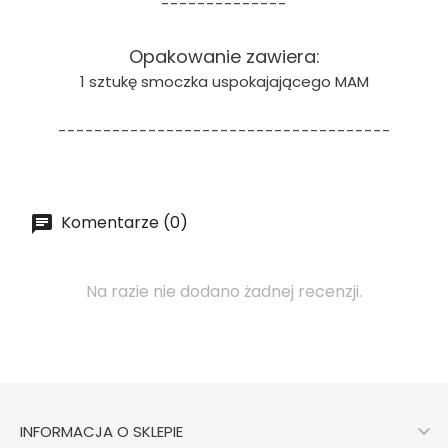
--------------
Opakowanie zawiera:
1 sztukę smoczka uspokajającego MAM
-------------------------------------
Komentarze (0)
Na razie nie dodano żadnej recenzji.

INFORMACJA O SKLEPIE