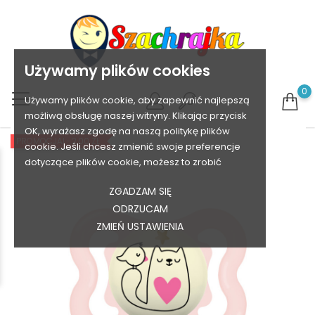
Używamy plików cookies
0
Używamy plików cookie, aby zapewnić najlepszą
możliwą obsługę naszej witryny. Klikając przycisk
OK, wyrażasz zgodę na naszą politykę plików
PROMOCJA!
-2,00 ZŁ
cookie. Jeśli chcesz zmienić swoje preferencje
dotyczące plików cookie, możesz to zrobić
ZGADZAM SIĘ
ODRZUCAM
ZMIEŃ USTAWIENIA