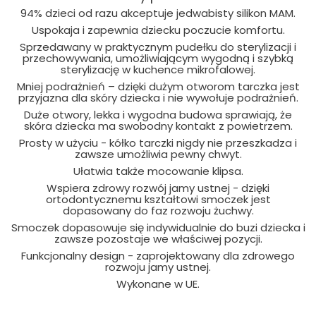
94% dzieci od razu akceptuje jedwabisty silikon MAM.
Uspokaja i zapewnia dziecku poczucie komfortu.
Sprzedawany w praktycznym pudełku do sterylizacji i
przechowywania, umożliwiającym wygodną i szybką
sterylizację w kuchence mikrofalowej.
Mniej podrażnień – dzięki dużym otworom tarczka jest
przyjazna dla skóry dziecka i nie wywołuje podrażnień.
Duże otwory, lekka i wygodna budowa sprawiają, że
skóra dziecka ma swobodny kontakt z powietrzem.
Prosty w użyciu - kółko tarczki nigdy nie przeszkadza i
zawsze umożliwia pewny chwyt.
Ułatwia także mocowanie klipsa.
Wspiera zdrowy rozwój jamy ustnej - dzięki
ortodontycznemu kształtowi smoczek jest
dopasowany do faz rozwoju żuchwy.
Smoczek dopasowuje się indywidualnie do buzi dziecka i
zawsze pozostaje we właściwej pozycji.
Funkcjonalny design - zaprojektowany dla zdrowego
rozwoju jamy ustnej.
Wykonane w UE.