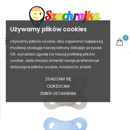
Używamy plików cookies
0
Używamy plików cookie, aby zapewnić najlepszą
możliwą obsługę naszej witryny. Klikając przycisk
OK, wyrażasz zgodę na naszą politykę plików
cookie. Jeśli chcesz zmienić swoje preferencje
dotyczące plików cookie, możesz to zrobić
ZGADZAM SIĘ
ODRZUCAM
ZMIEŃ USTAWIENIA