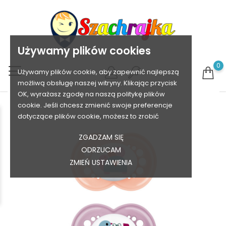
Używamy plików cookies
0
Używamy plików cookie, aby zapewnić najlepszą
możliwą obsługę naszej witryny. Klikając przycisk
OK, wyrażasz zgodę na naszą politykę plików
cookie. Jeśli chcesz zmienić swoje preferencje
dotyczące plików cookie, możesz to zrobić
ZGADZAM SIĘ
ODRZUCAM
ZMIEŃ USTAWIENIA