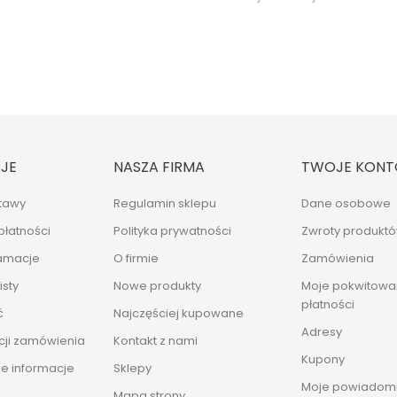
JE
NASZA FIRMA
TWOJE KONT
tawy
Regulamin sklepu
Dane osobowe
płatności
Polityka prywatności
Zwroty produkt
lamacje
O firmie
Zamówienia
sty
Nowe produkty
Moje pokwitowan
płatności
ć
Najczęściej kupowane
Adresy
cji zamówienia
Kontakt z nami
Kupony
e informacje
Sklepy
Moje powiadomi
Mapa strony