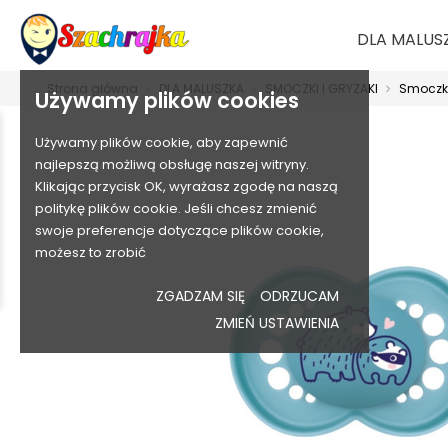
DLA MALUS
Strona główna
DLA MALUSZKA
SMOCZKI I GRYZAKI
Smoczki
Używamy plików cookies
Używamy plików cookie, aby zapewnić
najlepszą możliwą obsługę naszej witryny.
Klikając przycisk OK, wyrażasz zgodę na naszą
politykę plików cookie. Jeśli chcesz zmienić
swoje preferencje dotyczące plików cookie,
możesz to zrobić
ZGADZAM SIĘ
ODRZUCAM
ZMIEŃ USTAWIENIA