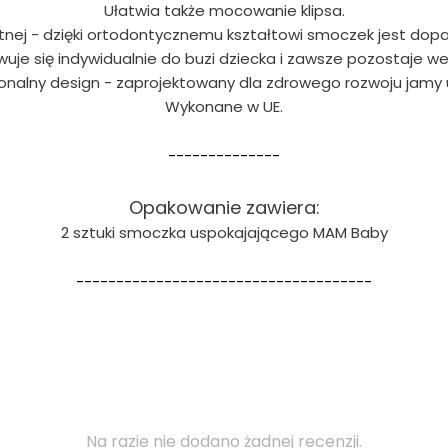
Ułatwia także mocowanie klipsa.
tnej - dzięki ortodontycznemu kształtowi smoczek jest dop
e się indywidualnie do buzi dziecka i zawsze pozostaje we 
onalny design - zaprojektowany dla zdrowego rozwoju jamy 
Wykonane w UE.
--------------
Opakowanie zawiera:
2 sztuki smoczka uspokajającego MAM Baby
-------------------------------------
Na razie nie dodano żadnej recenzji.