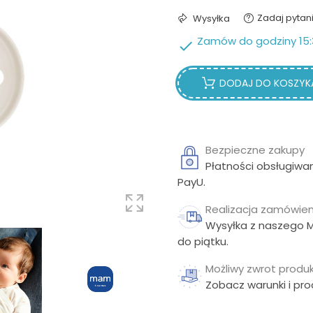
Zadaj pytan
Wysyłka
Zamów do godziny 15:

DODAJ DO KOSZYK
Bezpieczne zakupy
Płatności obsługiwa
PayU.
Realizacja zamówien
Wysyłka z naszego 
do piątku.
Możliwy zwrot produk
Zobacz warunki i pr