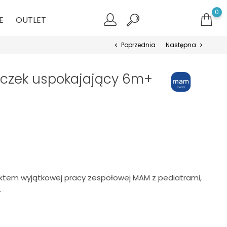
0
E
OUTLET
Poprzednia
Następna
chevron_left
chevron_right
czek uspokajający 6m+
ktem wyjątkowej pracy zespołowej MAM z pediatrami,
.