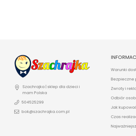
INFORMAC
Warunki dos
Bezpieczne 
Szachrajka | sklep dla dzieci i
Zwroty i rek
mam
Polska
Odbiór osobi
504525299
Jak kupowa
bok@szachrajka.com.pl
Czas realiza
Najważniejsz