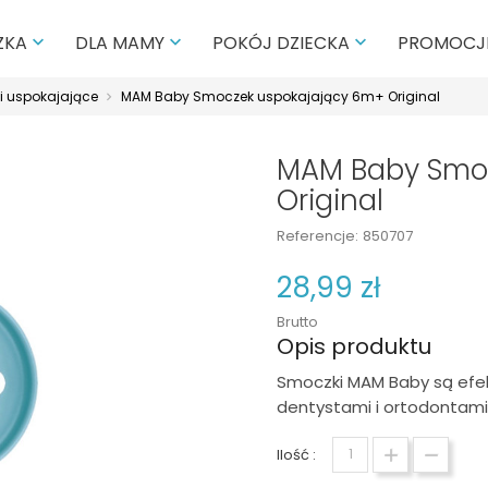
PROMOCJ
ZKA
DLA MAMY
POKÓJ DZIECKA



 uspokajające
MAM Baby Smoczek uspokajający 6m+ Original
MAM Baby Smo
Original
Referencje:
850707
28,99 zł
Brutto
Opis produktu
Smoczki MAM Baby są efe
dentystami i ortodontami
Ilość :