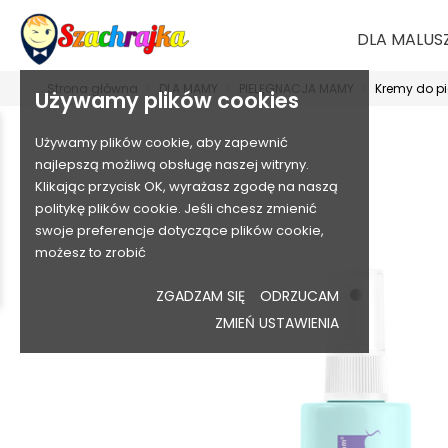
DLA MALUS
Strona główna
DLA MAMY
PIELĘGNACJA MAMY
Kremy do p
Używamy plików cookies
Używamy plików cookie, aby zapewnić
najlepszą możliwą obsługę naszej witryny.
Klikając przycisk OK, wyrażasz zgodę na naszą
politykę plików cookie. Jeśli chcesz zmienić
swoje preferencje dotyczące plików cookie,
możesz to zrobić
ZGADZAM SIĘ
ODRZUCAM
ZMIEŃ USTAWIENIA