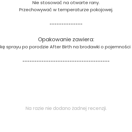
Nie stosować na otwarte rany.
Przechowywać w temperaturze pokojowej.
--------------
Opakowanie zawiera:
ukę sprayu po porodzie After Birth na brodawki o pojemności
-------------------------------------
Na razie nie dodano żadnej recenzji.