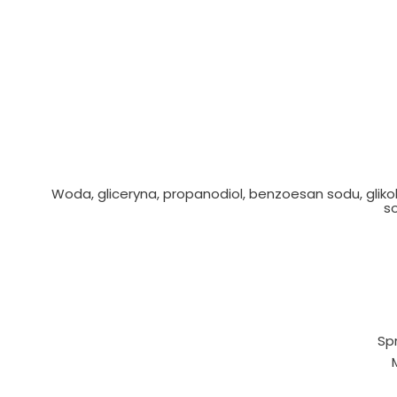
Woda, gliceryna, propanodiol, benzoesan sodu, gliko
so
Sp