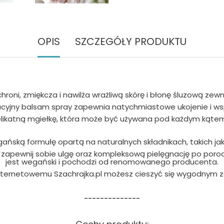
OPIS
SZCZEGÓŁY PRODUKTU
chroni, zmiękcza i nawilża wrażliwą skórę i błonę śluzową ze
wacyjny balsam spray zapewnia natychmiastowe ukojenie i ws
delikatną mgiełkę, która może być używana pod każdym kąte
ńską formułę opartą na naturalnych składnikach, takich jak 
i zapewnij sobie ulgę oraz kompleksową pielęgnację po poro
jest wegański i pochodzi od renomowanego producenta.
internetowemu Szachrajka.pl możesz cieszyć się wygodnym 
--------------