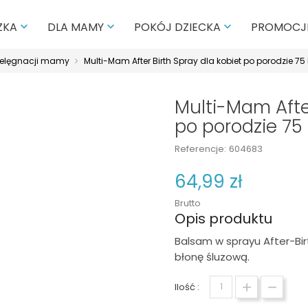
PROMOCJ
ZKA
DLA MAMY
POKÓJ DZIECKA



ielęgnacji mamy
Multi-Mam After Birth Spray dla kobiet po porodzie 75
Multi-Mam After
po porodzie 75
Referencje:
604683
64,99 zł
Brutto
Opis produktu
Balsam w sprayu After-Birt
błonę śluzową.
Ilość :