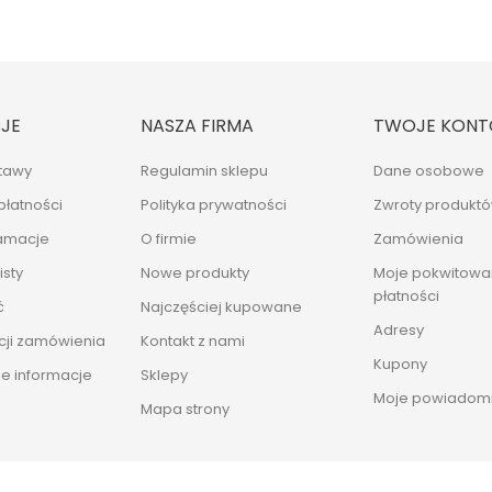
JE
NASZA FIRMA
TWOJE KONT
tawy
Regulamin sklepu
Dane osobowe
płatności
Polityka prywatności
Zwroty produkt
lamacje
O firmie
Zamówienia
sty
Nowe produkty
Moje pokwitowan
płatności
ć
Najczęściej kupowane
Adresy
cji zamówienia
Kontakt z nami
Kupony
e informacje
Sklepy
Moje powiadomi
Mapa strony