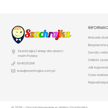
INFORMAC
Warunki dos
Bezpieczne 
Szachrajka | sklep dla dzieci i
Zwroty i rek
mam
Polska
Odbiór osobi
504525299
Jak kupowa
bok@szachrajka.com.pl
Czas realiza
Najważniejsz
© 2026 - Oprogramowanie e-sklepu Szachrajka