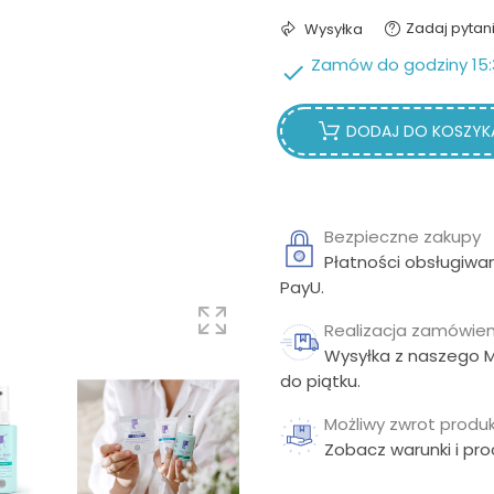
Zadaj pytan
Wysyłka
Zamów do godziny 15:

DODAJ DO KOSZYK
Bezpieczne zakupy
Płatności obsługiwa
PayU.
Realizacja zamówien
Wysyłka z naszego 
do piątku.
Możliwy zwrot produk
Zobacz warunki i pr