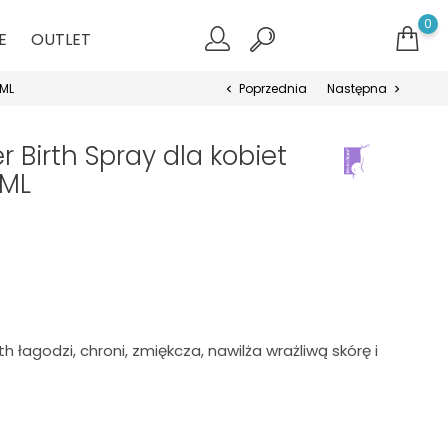
0
E
OUTLET
 ML
Poprzednia
Następna
chevron_left
chevron_right
 Birth Spray dla kobiet
 ML
h łagodzi, chroni, zmiękcza, nawilża wrażliwą skórę i