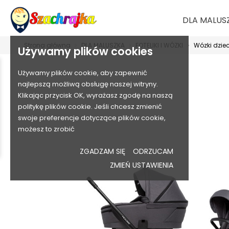
DLA MALUS
Strona główna
DLA MALUSZKA
FOTELIKI I WÓZKI
Wózki dzie
Używamy plików cookies
Używamy plików cookie, aby zapewnić
najlepszą możliwą obsługę naszej witryny.
Klikając przycisk OK, wyrażasz zgodę na naszą
politykę plików cookie. Jeśli chcesz zmienić
swoje preferencje dotyczące plików cookie,
możesz to zrobić
ZGADZAM SIĘ
ODRZUCAM
ZMIEŃ USTAWIENIA