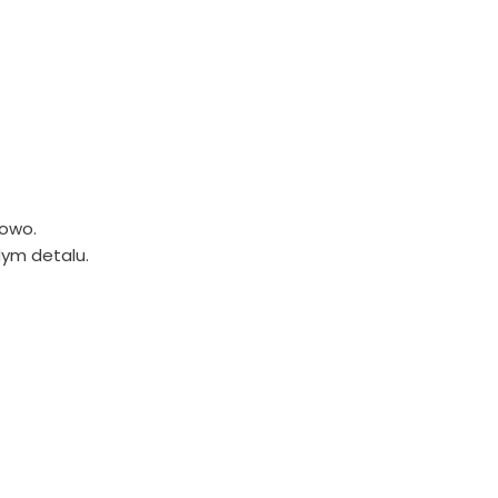
sowo.
dym detalu.