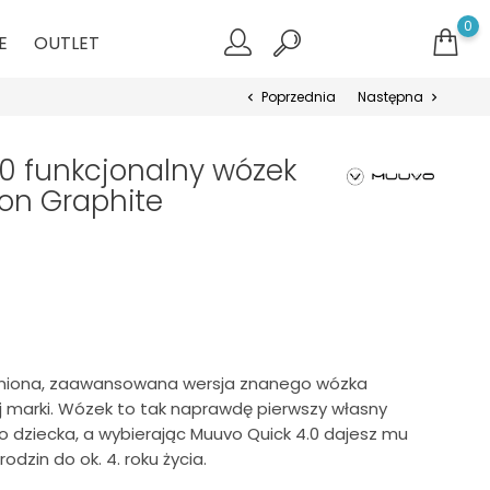
0
E
OUTLET
Poprzednia
Następna
chevron_left
chevron_right
0 funkcjonalny wózek
ron Graphite
eniona, zaawansowana wersja znanego wózka
j marki. Wózek to tak naprawdę pierwszy własny
o dziecka, a wybierając Muuvo Quick 4.0 dajesz mu
odzin do ok. 4. roku życia.