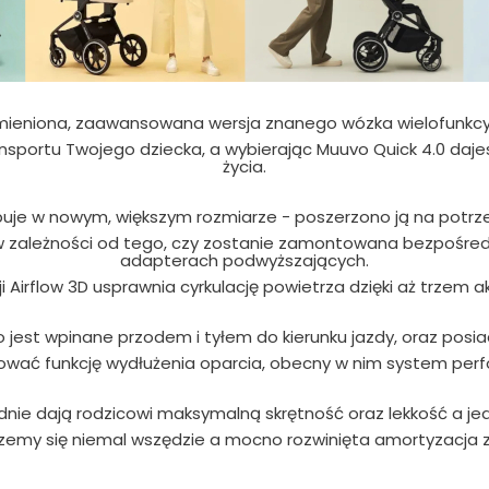
ieniona, zaawansowana wersja znanego wózka wielofunkcyj
sportu Twojego dziecka, a wybierając Muuvo Quick 4.0 dajesz
życia.
je w nowym, większym rozmiarze - poszerzono ją na potrz
zależności od tego, czy zostanie zamontowana bezpośredni
adapterach podwyższających.
 Airflow 3D usprawnia cyrkulację powietrza dzięki aż trzem
jest wpinane przodem i tyłem do kierunku jazdy, oraz posi
ać funkcję wydłużenia oparcia, obecny w nim system perfo
dnie dają rodzicowi maksymalną skrętność oraz lekkość a je
zemy się niemal wszędzie a mocno rozwinięta amortyzacja z