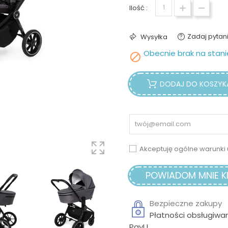
Ilość :
Zadaj pytan
Wysyłka
Obecnie brak na stani

DODAJ DO KOSZYK
Akceptuję ogólne warunki 
POWIADOM MNIE KI
Bezpieczne zakupy
Płatności obsługiwa
PayU.