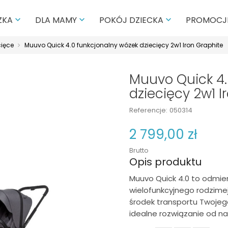
PROMOCJ
ZKA
DLA MAMY
POKÓJ DZIECKA



cięce
Muuvo Quick 4.0 funkcjonalny wózek dziecięcy 2w1 Iron Graphite
Muuvo Quick 4.
dziecięcy 2w1 I
Referencje:
050314
2 799,00 zł
Brutto
Opis produktu
Muuvo Quick 4.0 to odmi
wielofunkcyjnego rodzime
środek transportu Twojeg
idealne rozwiązanie od nar