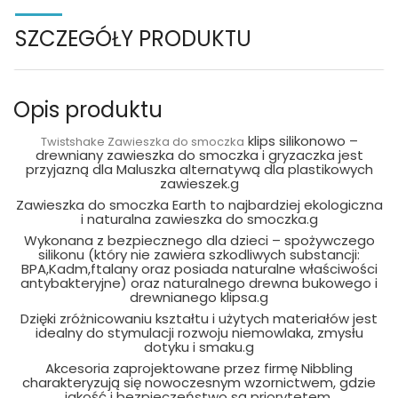
SZCZEGÓŁY PRODUKTU
Opis produktu
klips silikonowo –
Twistshake Zawieszka do smoczka
drewniany zawieszka do smoczka i gryzaczka jest
przyjazną dla Maluszka alternatywą dla plastikowych
zawieszek.g
Zawieszka do smoczka Earth to najbardziej ekologiczna
i naturalna zawieszka do smoczka.g
Wykonana z bezpiecznego dla dzieci – spożywczego
silikonu (który nie zawiera szkodliwych substancji:
BPA,Kadm,ftalany oraz posiada naturalne właściwości
antybakteryjne) oraz naturalnego drewna bukowego i
drewnianego klipsa.g
Dzięki zróżnicowaniu kształtu i użytych materiałów jest
idealny do stymulacji rozwoju niemowlaka, zmysłu
dotyku i smaku.g
Akcesoria zaprojektowane przez firmę Nibbling
charakteryzują się nowoczesnym wzornictwem, gdzie
jakość i bezpieczeństwo są priorytetem.