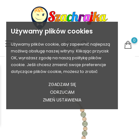
Używamy plików cookies
0
Używamy plików cookie, aby zapewnić najlepszą
możliwą obsługę naszej witryny. Klikając przycisk
OK, wyrażasz zgodę na naszą politykę plików
cookie. Jeśli chcesz zmienić swoje preferencje
dotyczące plików cookie, możesz to zrobić
ZGADZAM SIĘ
ODRZUCAM
ZMIEŃ USTAWIENIA