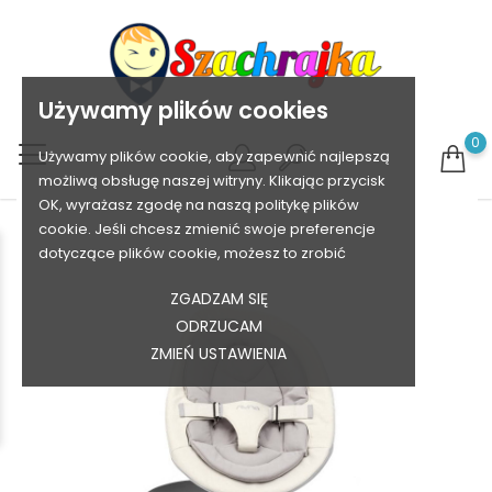
Używamy plików cookies
0
Używamy plików cookie, aby zapewnić najlepszą
możliwą obsługę naszej witryny. Klikając przycisk
OK, wyrażasz zgodę na naszą politykę plików
cookie. Jeśli chcesz zmienić swoje preferencje
dotyczące plików cookie, możesz to zrobić
ZGADZAM SIĘ
ODRZUCAM
ZMIEŃ USTAWIENIA