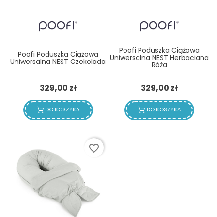
Poofi Poduszka Ciążowa
Poofi Poduszka Ciążowa
Uniwersalna NEST Herbaciana
Uniwersalna NEST Czekolada
Róża
Cena
Cena
329,00 zł
329,00 zł
DO KOSZYKA
DO KOSZYKA
favorite_border