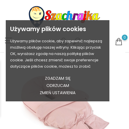
Używamy plików cookies
0
Używamy plików cookie, aby zapewnić najlepszą
możliwą obsługę naszej witryny. Klikając przycisk
OK, wyrażasz zgodę na naszą politykę plików
cookie. Jeśli chcesz zmienić swoje preferencje
dotyczące plików cookie, możesz to zrobić
ZGADZAM SIĘ
ODRZUCAM
ZMIEŃ USTAWIENIA