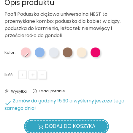
Opis produktu
Poofi Poduszka ciążowa uniwersalna NEST to
przemyślane kombo: poduszka dla kobiet w ciąży,
poduszka do karmienia, leżaczek niemowlęcy i
prześcieradło do gondoli.
Kolor :
Różowy
Niebieski
Szary
Czekoladowy
Nugat
Herbaciana Róża
Ilość :
Zadaj pytanie
Wysyłka
Zamów do godziny 15:30 a wyślemy jeszcze tego

samego dnia!
DODAJ DO KOSZYKA