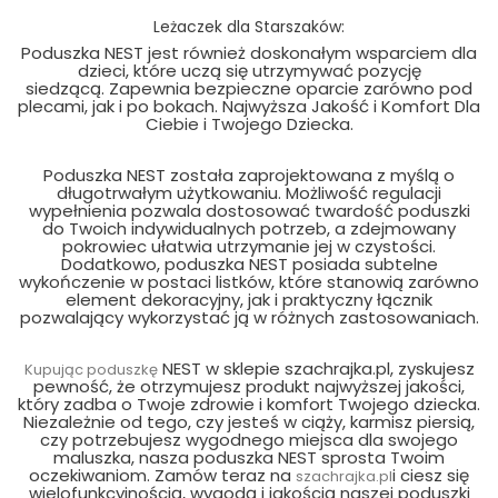
Leżaczek dla Starszaków:
Poduszka NEST jest również doskonałym wsparciem dla
dzieci, które uczą się utrzymywać pozycję
siedzącą. Zapewnia bezpieczne oparcie zarówno pod
plecami, jak i po bokach. Najwyższa Jakość i Komfort Dla
Ciebie i Twojego Dziecka.
Poduszka NEST została zaprojektowana z myślą o
długotrwałym użytkowaniu. Możliwość regulacji
wypełnienia pozwala dostosować twardość poduszki
do Twoich indywidualnych potrzeb, a zdejmowany
pokrowiec ułatwia utrzymanie jej w czystości.
Dodatkowo, poduszka NEST posiada subtelne
wykończenie w postaci listków, które stanowią zarówno
element dekoracyjny, jak i praktyczny łącznik
pozwalający wykorzystać ją w różnych zastosowaniach.
NEST w sklepie szachrajka.pl, zyskujesz
Kupując poduszkę
pewność, że otrzymujesz produkt najwyższej jakości,
który zadba o Twoje zdrowie i komfort Twojego dziecka.
Niezależnie od tego, czy jesteś w ciąży, karmisz piersią,
czy potrzebujesz wygodnego miejsca dla swojego
maluszka, nasza poduszka NEST sprosta Twoim
oczekiwaniom. Zamów teraz na
i ciesz się
szachrajka.pl
wielofunkcyjnością, wygodą i jakością naszej poduszki