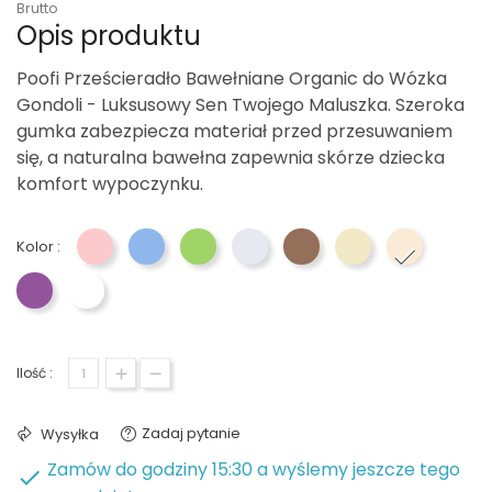
Brutto
Opis produktu
Poofi Prześcieradło Bawełniane Organic do Wózka
Gondoli - Luksusowy Sen Twojego Maluszka. Szeroka
gumka zabezpiecza materiał przed przesuwaniem
się, a naturalna bawełna zapewnia skórze dziecka
komfort wypoczynku.
Kolor :
Różowy
Niebieski
Zielony
Szary
Czekoladowy
Beżowy
Nugat
Lawendowy
Biały
Ilość :
Zadaj pytanie
Wysyłka
Zamów do godziny 15:30 a wyślemy jeszcze tego
