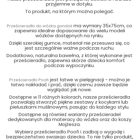
przyjemne w dotyku.
To produkt, na którym można polegać.
ma wymiary 35x75cm, co
Prześcieradło do wózka gondoli
zapewnia idealne dopasowanie do wielu modeli
wózków dostępnych na rynku.
Dzięki szerokiej gumce, materiał nie przesuwa się, co
jest szczególnie ważne podczas ruchu.
Dodatkowo, naturalna bawełna, z której wykonane jest
prześcieradło, zapewnia skórze dziecka komfort
podczas wypoczynku.
jest łatwe w pielęgnacji - można je
Prześcieradło Poofi
łatwo nakładać i prać, dzięki czemu zawsze będzie
wyglądać jak nowe.
Dostępne w 11 różnych kolorach, nasze prześcieradła
pozwalają stworzyć piękne zestawy z kocykami lub
pieluszkami muślinowymi, pasując do każdego stylu.
Dostępne są również warianty prześcieradeł
dedykowanych dla materacy do wózka oraz do koszy
Mojżesza.
Wybierz prześcieradło Poofi i zadbaj o wygodę i
bezpieczeństwo swojego dziecka. To nie tylko produkt,