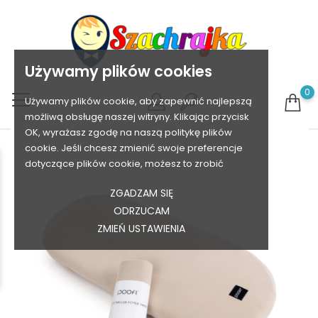
Używamy plików cookies
0
Używamy plików cookie, aby zapewnić najlepszą
możliwą obsługę naszej witryny. Klikając przycisk
OK, wyrażasz zgodę na naszą politykę plików
cookie. Jeśli chcesz zmienić swoje preferencje
dotyczące plików cookie, możesz to zrobić
ZGADZAM SIĘ
ODRZUCAM
ZMIEŃ USTAWIENIA