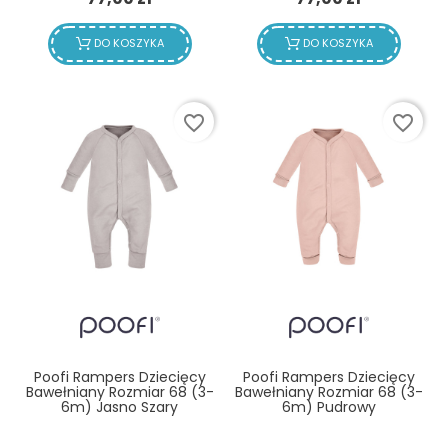
DO KOSZYKA
DO KOSZYKA
favorite_border
favorite_border
Poofi Rampers Dziecięcy
Poofi Rampers Dziecięcy
Bawełniany Rozmiar 68 (3-
Bawełniany Rozmiar 68 (3-
6m) Jasno Szary
6m) Pudrowy