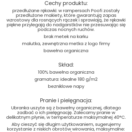
Cechy produktu:
przedłużane rękawki: w rampersach Poofi zostały
przedłużone makiety, które gwarantują zapas
wzrostowy dla rosnących rączek i sprawiają, że rękawki
piękne przylegają do nadgarstków nie przesuwając się
podczas nocnych ruchów.
brak metek na karku
malutka, zewnętrzna metka z logo firmy
bawełna organiczna
Skład:
100% bawełna organiczna
gramatura: idealne 180 g/m2
bezniklowe napy
Pranie i pielęgnacja:
Ubranka uszyte są z bawełny organicznej, dlatego
zadbać o ich pielęgnację. Zalecamy pranie w
delikatnym płynie, w temperaturze maksymalnej 40°C.
Aby cieszyć się długim użytkowaniem, sugerujemy
korzystanie z niskich obrotów wirowania, maksymalne: