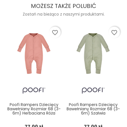
MOŻESZ TAKŻE POLUBIĆ
Zostań na bieżąco z naszymi produktami.
favorite_border
favorite_border
Poofi Rampers Dziecięcy
Poofi Rampers Dziecięcy
Bawełniany Rozmiar 68 (3-
Bawełniany Rozmiar 68 (3-
6m) Herbaciana Róża
6m) Szałwia
Cena
Cena
77,00 zł
77,00 zł