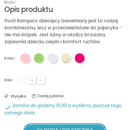
Brutto
Opis produktu
Poofi Rampers dziecięcy bawełniany jest to rodzaj
kombinezonu, lecz w przeciwieństwie do pajacyka -
nie ma stópek. Jest luźny w okolicy brzuszka,
zapewnia dziecku ciepło i komfort ruchów.
Kolor :
Różowy
Zielony
Szary
Beżowy
Herbaciana Róża
Ilość :
Zadaj pytanie
Wysyłka
Zamów do godziny 15:30 a wyślemy jeszcze tego

samego dnia!