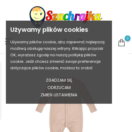
Używamy plików cookies
0
Używamy plików cookie, aby zapewnić najlepszą
możliwą obsługę naszej witryny. Klikając przycisk
OK, wyrażasz zgodę na naszą politykę plików
cookie. Jeśli chcesz zmienić swoje preferencje
dotyczące plików cookie, możesz to zrobić
ZGADZAM SIĘ
ODRZUCAM
ZMIEŃ USTAWIENIA