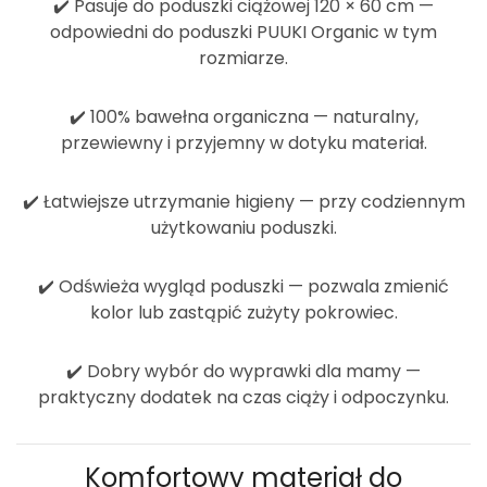
✔️
Pasuje do poduszki ciążowej 120 × 60 cm
—
odpowiedni do poduszki PUUKI Organic w tym
rozmiarze.
✔️
100% bawełna organiczna
— naturalny,
przewiewny i przyjemny w dotyku materiał.
✔️
Łatwiejsze utrzymanie higieny
— przy codziennym
użytkowaniu poduszki.
✔️
Odświeża wygląd poduszki
— pozwala zmienić
kolor lub zastąpić zużyty pokrowiec.
✔️
Dobry wybór do wyprawki dla mamy
—
praktyczny dodatek na czas ciąży i odpoczynku.
Komfortowy materiał do