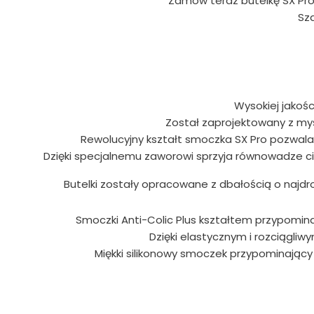
Zamów teraz butelkę SX Pr
Sz
Wysokiej jakoś
Został zaprojektowany z myś
Rewolucyjny kształt smoczka SX Pro pozwala j
Dzięki specjalnemu zaworowi sprzyja równowadze ci
Butelki zostały opracowane z dbałością o najdro
Smoczki Anti-Colic Plus kształtem przypominaj
Dzięki elastycznym i rozciągliw
Miękki silikonowy smoczek przypominający s