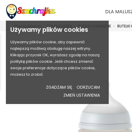
DLA MALUS
Strona główna
DLA MALUSZKA
BUTELKI I KARMIENIE
BUTELKI
Używamy plików cookies
Używamy plików cookie, aby zapewnić
najlepszą możliwą obsługę naszej witryny.
Klikając przycisk OK, wyrażasz zgodę na naszą
politykę plików cookie. Jeśli chcesz zmienić
swoje preferencje dotyczące plików cookie,
możesz to zrobić
ZGADZAM SIĘ
ODRZUCAM
ZMIEŃ USTAWIENIA