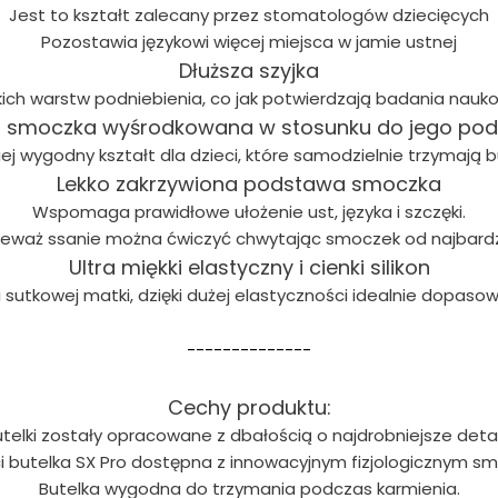
Jest to kształt zalecany przez stomatologów dziecięcych
Pozostawia językowi więcej miejsca w jamie ustnej
Dłuższa szyjka
kich warstw podniebienia, co jak potwierdzają badania nauko
a smoczka wyśrodkowana w stosunku do jego po
iej wygodny kształt dla dzieci, które samodzielnie trzymają b
Lekko zakrzywiona podstawa smoczka
Wspomaga prawidłowe ułożenie ust, języka i szczęki.
ieważ ssanie można ćwiczyć chwytając smoczek od najbardz
Ultra miękki elastyczny i cienki silikon
i sutkowej matki, dzięki dużej elastyczności idealnie dopasow
--------------
Cechy produktu:
telki zostały opracowane z dbałością o najdrobniejsze deta
ci butelka SX Pro dostępna z innowacyjnym fizjologicznym sm
Butelka wygodna do trzymania podczas karmienia.