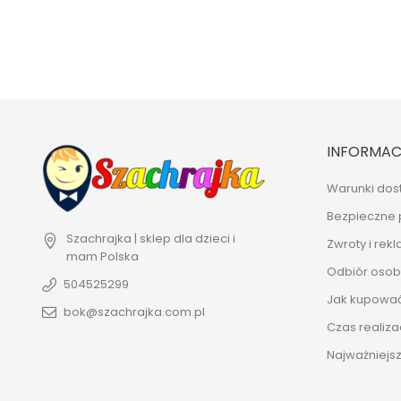
INFORMAC
Warunki dos
Bezpieczne 
Szachrajka | sklep dla dzieci i
Zwroty i rek
mam
Polska
Odbiór osobi
504525299
Jak kupowa
bok@szachrajka.com.pl
Czas realiza
Najważniejsz