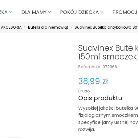
PROMOCJ
ZKA
DLA MAMY
POKÓJ DZIECKA



 I AKCESORIA
Butelki dla niemowląt
Suavinex Butelka antykolkowa SX
Suavinex Butel
150ml smoczek
Referencje:
072366
38,99 zł
Brutto
Opis produktu
Wysokiej jakości butelka 
fizjologicznym smoczkiem 
specyfice jamy ustnej now
rozwija.