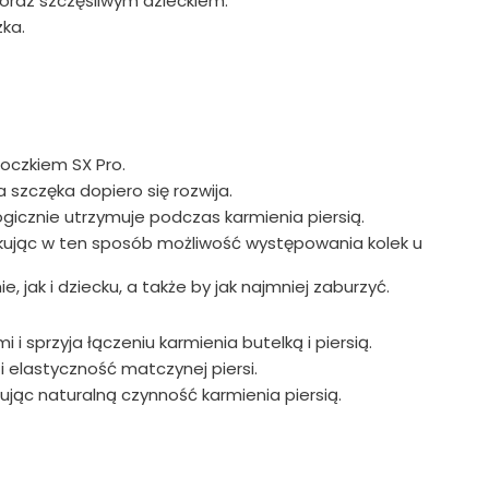
 oraz szczęśliwym dzieckiem.
ka.
oczkiem SX Pro.
szczęka dopiero się rozwija.
ogicznie utrzymuje podczas karmienia piersią.
ukując w ten sposób możliwość występowania kolek u
jak i dziecku, a także by jak najmniej zaburzyć.
 sprzyja łączeniu karmienia butelką i piersią.
i elastyczność matczynej piersi.
dując naturalną czynność karmienia piersią.