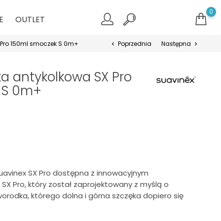
0
E
OUTLET
 Pro 150ml smoczek S 0m+
Poprzednia
Następna
chevron_left
chevron_right
ka antykolkowa SX Pro
 S 0m+
Suavinex SX Pro dostępna z innowacyjnym
SX Pro, który został zaprojektowany z myślą o
orodka, którego dolna i górna szczęka dopiero się