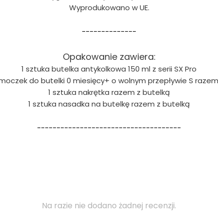
Wyprodukowano w UE.
--------------
Opakowanie zawiera:
1 sztuka butelka antykolkowa 150 ml z serii SX Pro
smoczek do butelki 0 miesięcy+ o wolnym przepływie S razem
1 sztuka nakrętka razem z butelką
1 sztuka nasadka na butelkę razem z butelką
-------------------------------------
Na razie nie dodano żadnej recenzji.