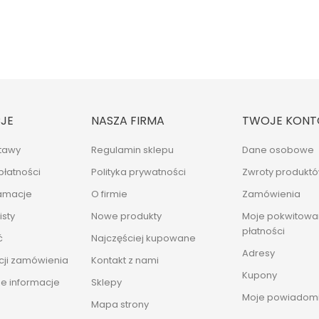
JE
NASZA FIRMA
TWOJE KONT
tawy
Regulamin sklepu
Dane osobowe
płatności
Polityka prywatności
Zwroty produkt
lamacje
O firmie
Zamówienia
sty
Nowe produkty
Moje pokwitowan
płatności
ć
Najczęściej kupowane
Adresy
cji zamówienia
Kontakt z nami
Kupony
e informacje
Sklepy
Moje powiadomi
Mapa strony