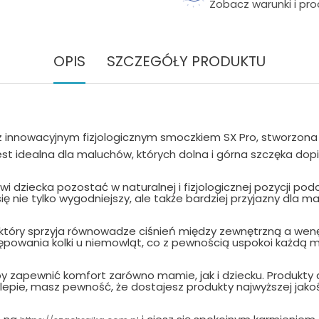
Zobacz warunki i pr
OPIS
SZCZEGÓŁY PRODUKTU
z innowacyjnym fizjologicznym smoczkiem SX Pro, stworzona
est idealna dla maluchów, których dolna i górna szczęka dopie
 dziecka pozostać w naturalnej i fizjologicznej pozycji pod
się nie tylko wygodniejszy, ale także bardziej przyjazny dla ma
który sprzyja równowadze ciśnień między zewnętrzną a wenętr
ępowania kolki u niemowląt, co z pewnością uspokoi każdą 
y zapewnić komfort zarówno mamie, jak i dziecku. Produkty
klepie, masz pewność, że dostajesz produkty najwyższej jakoś