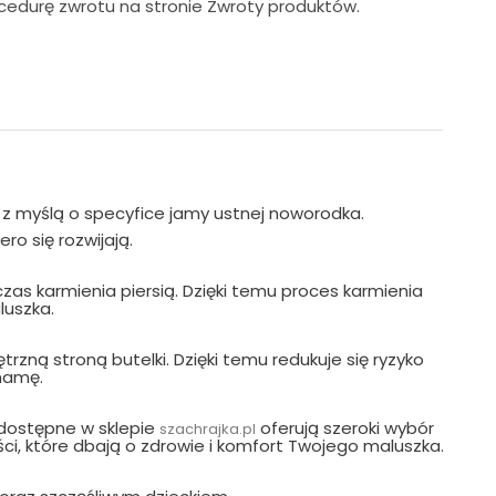
ocedurę zwrotu na stronie Zwroty produktów.
 z myślą o specyfice jamy ustnej noworodka.
ro się rozwijają.
czas karmienia piersią. Dzięki temu proces karmienia
luszka.
zną stroną butelki. Dzięki temu redukuje się ryzyko
mamę.
 dostępne w sklepie
oferują szeroki wybór
szachrajka.pl
ci, które dbają o zdrowie i komfort Twojego maluszka.