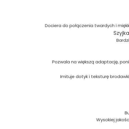
Dociera do połączenia twardych i mięk
Szyjk
Bardz
Pozwala na większą adaptację, pon
Imituje dotyk i teksturę brodawk
Bu
Wysokiej jakoś