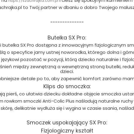
o na
i ciesz się spokojnym karmieniem
https://szachrajka.com.pl
achrajka.pl to Twój partner w dbaniu o dobro Twojego malusz
--------------
Butelka SX Pro:
ci butelka SX Pro dostępna z innowacyjnym fizjologicznym sm
lą o specyfice jamy ustnej noworodka, którego dolna i górna 
ęzykowi pozostać w pozycji, którą dziecko naturalnie i fizjol
śnień między zewnętrzną a wewnętrzną stroną butelki, red
dzieci.
bniejsze detale po to, aby zapewnić komfort zarówno mamie, 
Klips do smoczka:
ą pierś, co ułatwia dziecku dokładne objęcie smoczka ustami i
ym rowkom smoczki Anti-Colic Plus naśladują naturalne ruchy 
kórę, delikatnie wydłuża się i wygina w czasie ssania, naśla
Smoczek uspokajający SX Pro:
Fizjologiczny kształt