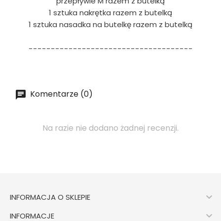
przepływie M razem z butelką
1 sztuka nakrętka razem z butelką
1 sztuka nasadka na butelkę razem z butelką
-------------------------------------
Komentarze (0)
Na razie nie dodano żadnej recenzji.

INFORMACJA O SKLEPIE

INFORMACJE