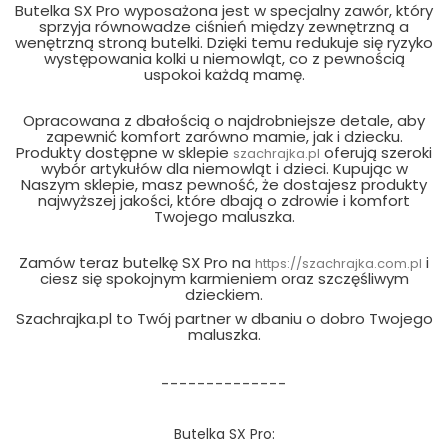
Butelka SX Pro wyposażona jest w specjalny zawór, który
sprzyja równowadze ciśnień między zewnętrzną a
wenętrzną stroną butelki. Dzięki temu redukuje się ryzyko
występowania kolki u niemowląt, co z pewnością
uspokoi każdą mamę.
Opracowana z dbałością o najdrobniejsze detale, aby
zapewnić komfort zarówno mamie, jak i dziecku.
Produkty dostępne w sklepie
oferują szeroki
szachrajka.pl
wybór artykułów dla niemowląt i dzieci. Kupując w
Naszym sklepie, masz pewność, że dostajesz produkty
najwyższej jakości, które dbają o zdrowie i komfort
Twojego maluszka.
Zamów teraz butelkę SX Pro na
i
https://szachrajka.com.pl
ciesz się spokojnym karmieniem oraz szczęśliwym
dzieckiem.
Szachrajka.pl to Twój partner w dbaniu o dobro Twojego
maluszka.
--------------
Butelka SX Pro: