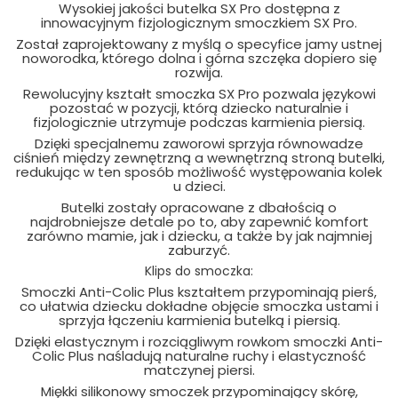
Wysokiej jakości butelka SX Pro dostępna z
innowacyjnym fizjologicznym smoczkiem SX Pro.
Został zaprojektowany z myślą o specyfice jamy ustnej
noworodka, którego dolna i górna szczęka dopiero się
rozwija.
Rewolucyjny kształt smoczka SX Pro pozwala językowi
pozostać w pozycji, którą dziecko naturalnie i
fizjologicznie utrzymuje podczas karmienia piersią.
Dzięki specjalnemu zaworowi sprzyja równowadze
ciśnień między zewnętrzną a wewnętrzną stroną butelki,
redukując w ten sposób możliwość występowania kolek
u dzieci.
Butelki zostały opracowane z dbałością o
najdrobniejsze detale po to, aby zapewnić komfort
zarówno mamie, jak i dziecku, a także by jak najmniej
zaburzyć.
Klips do smoczka:
Smoczki Anti-Colic Plus kształtem przypominają pierś,
co ułatwia dziecku dokładne objęcie smoczka ustami i
sprzyja łączeniu karmienia butelką i piersią.
Dzięki elastycznym i rozciągliwym rowkom smoczki Anti-
Colic Plus naśladują naturalne ruchy i elastyczność
matczynej piersi.
Miękki silikonowy smoczek przypominający skórę,