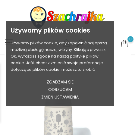
Używamy plików cookies
0
Używamy plików cookie, aby zapewnić najlepszą
możliwą obsługę naszej witryny. Klikając przycisk
OK, wyrażasz zgodę na naszą politykę plików
cookie. Jeśli chcesz zmienić swoje preferencje
dotyczące plików cookie, możesz to zrobić
ZGADZAM SIĘ
ODRZUCAM
ZMIEŃ USTAWIENIA