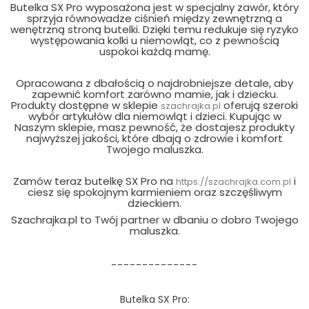
Butelka SX Pro wyposażona jest w specjalny zawór, który
sprzyja równowadze ciśnień między zewnętrzną a
wenętrzną stroną butelki. Dzięki temu redukuje się ryzyko
występowania kolki u niemowląt, co z pewnością
uspokoi każdą mamę.
Opracowana z dbałością o najdrobniejsze detale, aby
zapewnić komfort zarówno mamie, jak i dziecku.
Produkty dostępne w sklepie
oferują szeroki
szachrajka.pl
wybór artykułów dla niemowląt i dzieci. Kupując w
Naszym sklepie, masz pewność, że dostajesz produkty
najwyższej jakości, które dbają o zdrowie i komfort
Twojego maluszka.
Zamów teraz butelkę SX Pro na
i
https://szachrajka.com.pl
ciesz się spokojnym karmieniem oraz szczęśliwym
dzieckiem.
Szachrajka.pl to Twój partner w dbaniu o dobro Twojego
maluszka.
--------------
Butelka SX Pro: