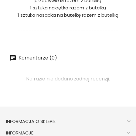
przepływie M razem z butelką
1 sztuka nakrętka razem z butelką
1 sztuka nasadka na butelkę razem z butelką
-------------------------------------
Komentarze (0)
Na razie nie dodano żadnej recenzji.

INFORMACJA O SKLEPIE

INFORMACJE