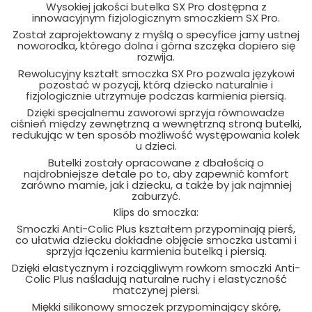
Wysokiej jakości butelka SX Pro dostępna z
innowacyjnym fizjologicznym smoczkiem SX Pro.
Został zaprojektowany z myślą o specyfice jamy ustnej
noworodka, którego dolna i górna szczęka dopiero się
rozwija.
Rewolucyjny kształt smoczka SX Pro pozwala językowi
pozostać w pozycji, którą dziecko naturalnie i
fizjologicznie utrzymuje podczas karmienia piersią.
Dzięki specjalnemu zaworowi sprzyja równowadze
ciśnień między zewnętrzną a wewnętrzną stroną butelki,
redukując w ten sposób możliwość występowania kolek
u dzieci.
Butelki zostały opracowane z dbałością o
najdrobniejsze detale po to, aby zapewnić komfort
zarówno mamie, jak i dziecku, a także by jak najmniej
zaburzyć.
Klips do smoczka:
Smoczki Anti-Colic Plus kształtem przypominają pierś,
co ułatwia dziecku dokładne objęcie smoczka ustami i
sprzyja łączeniu karmienia butelką i piersią.
Dzięki elastycznym i rozciągliwym rowkom smoczki Anti-
Colic Plus naśladują naturalne ruchy i elastyczność
matczynej piersi.
Miękki silikonowy smoczek przypominający skórę,