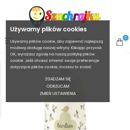
Używamy plików cookies
0
Używamy plików cookie, aby zapewnić najlepszą
możliwą obsługę naszej witryny. Klikając przycisk
OK, wyrażasz zgodę na naszą politykę plików
cookie. Jeśli chcesz zmienić swoje preferencje
dotyczące plików cookie, możesz to zrobić
ZGADZAM SIĘ
ODRZUCAM
ZMIEŃ USTAWIENIA