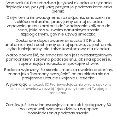
Smoczek SX Pro umożliwia językowi dziecka utrzymanie
fizjologicznej pozycji, jaką przyjmuje podczas karmienia
piersią.
Dzięki temu innowacyjnemu rozwiązaniu, smoczek nie
zakłóca naturalnej pracy jamy ustnej dziecka,
zapewniając mu komfort i doświadczenie zbliżone do
tego, jakie ma w swoim naturalnym stanie
fizjologicznym, gdy nie używa smoczka.
Doskonałe dopasowanie smoczka SX Pro do
anatomicznych cech jamy ustnej sprawia, że jest on nie
tylko funkcjonalny, ale także komfortowy dla dziecka.
Warto podkreślić, że smoczek ten jest niezastąpionym
pomocnikiem zarówno podczas snu, jak i na spacerze,
zapewniając maluszkowi spokojne chwile.
Badania wykazały, że ssanie smoczka uwalnia endorfiny,
znane jako "hormony szczęścia", co przekłada się na
przyjemne uczucie ukojenia u dziecka.
Wybierając
smoczek SX Pro, inwestujesz nie tylko w spokojny
sen, ale również w rozwój fizjologiczny i komfort Twojego
maluszka.
Zamów już teraz innowacyjny smoczek fizjologiczny SX
Pro i zapewnij swojemu dziecku najlepsze
doświadczenia podczas ssania.