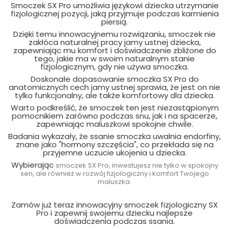
Smoczek SX Pro umożliwia językowi dziecka utrzymanie
fizjologicznej pozycji, jaką przyjmuje podczas karmienia
piersią.
Dzięki temu innowacyjnemu rozwiązaniu, smoczek nie
zakłóca naturalnej pracy jamy ustnej dziecka,
zapewniając mu komfort i doświadczenie zbliżone do
tego, jakie ma w swoim naturalnym stanie
fizjologicznym, gdy nie używa smoczka.
Doskonałe dopasowanie smoczka SX Pro do
anatomicznych cech jamy ustnej sprawia, że jest on nie
tylko funkcjonalny, ale także komfortowy dla dziecka.
Warto podkreślić, że smoczek ten jest niezastąpionym
pomocnikiem zarówno podczas snu, jak i na spacerze,
zapewniając maluszkowi spokojne chwile.
Badania wykazały, że ssanie smoczka uwalnia endorfiny,
znane jako "hormony szczęścia", co przekłada się na
przyjemne uczucie ukojenia u dziecka.
Wybierając
smoczek SX Pro, inwestujesz nie tylko w spokojny
sen, ale również w rozwój fizjologiczny i komfort Twojego
maluszka.
Zamów już teraz innowacyjny smoczek fizjologiczny SX
Pro i zapewnij swojemu dziecku najlepsze
doświadczenia podczas ssania.