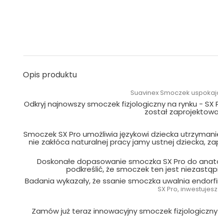
Opis produktu
Suavinex Smoczek uspokajaj
Odkryj najnowszy smoczek fizjologiczny na rynku - SX
został zaprojektowan
Smoczek SX Pro umożliwia językowi dziecka utrzymanie
nie zakłóca naturalnej pracy jamy ustnej dziecka, z
Doskonałe dopasowanie smoczka SX Pro do anatomic
podkreślić, że smoczek ten jest niezastą
Badania wykazały, że ssanie smoczka uwalnia endorfin
SX Pro, inwestujesz
Zamów już teraz innowacyjny smoczek fizjologiczny