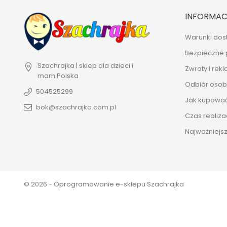
INFORMAC
Warunki dos
Bezpieczne 
Szachrajka | sklep dla dzieci i
Zwroty i rek
mam
Polska
Odbiór osobi
504525299
Jak kupowa
bok@szachrajka.com.pl
Czas realiza
Najważniejsz
© 2026 - Oprogramowanie e-sklepu Szachrajka