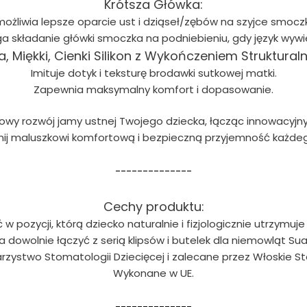
Krótsza Główka:
ożliwia lepsze oparcie ust i dziąseł/zębów na szyjce smocz
składanie główki smoczka na podniebieniu, gdy język wywie
ra, Miękki, Cienki Silikon z Wykończeniem Struktural
Imituje dotyk i teksturę brodawki sutkowej matki.
Zapewnia maksymalny komfort i dopasowanie.
rowy rozwój jamy ustnej Twojego dziecka, łącząc innowacyjn
ij maluszkowi komfortową i bezpieczną przyjemność każdeg
--------------
Cechy produktu:
w pozycji, którą dziecko naturalnie i fizjologicznie utrzymuje
 dowolnie łączyć z serią klipsów i butelek dla niemowląt Sua
zystwo Stomatologii Dziecięcej i zalecane przez Włoskie St
Wykonane w UE.
--------------