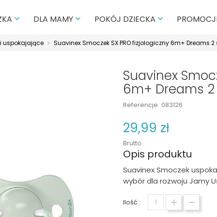
PROMOCJ
ZKA
DLA MAMY
POKÓJ DZIECKA



 uspokajające
Suavinex Smoczek SX PRO fizjologiczny 6m+ Dreams 2 s
Suavinex Smocz
6m+ Dreams 2 
Referencje:
083126
29,99 zł
Brutto
Opis produktu
Suavinex Smoczek uspokaja
wybór dla rozwoju Jamy U
Ilość :