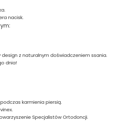
ka.
ra nacisk.
nym:
y design z naturalnym doświadczeniem ssania.
o dnia!
 podczas karmienia piersią.
vinex.
owarzyszenie Specjalistów Ortodoncji.