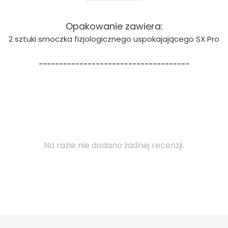
Opakowanie zawiera:
2 sztuki smoczka fizjologicznego uspokajającego SX Pro
-------------------------------------
Na razie nie dodano żadnej recenzji.