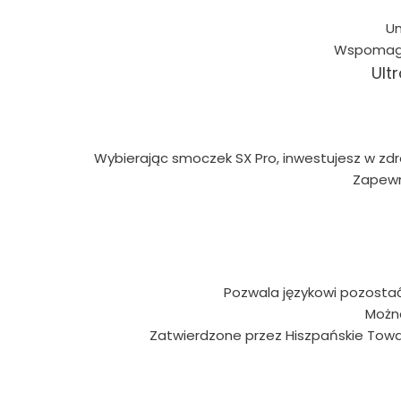
Um
Wspomaga 
Ult
Wybierając smoczek SX Pro, inwestujesz w zd
Zapewn
Pozwala językowi pozostać 
Można
Zatwierdzone przez Hiszpańskie Towar