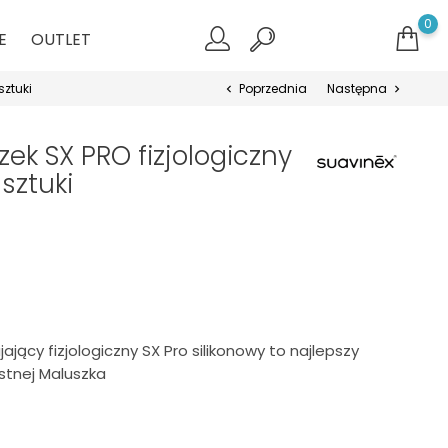
0
E
OUTLET
ztuki
Poprzednia
Następna
chevron_left
chevron_right
ek SX PRO fizjologiczny
sztuki
jący fizjologiczny SX Pro silikonowy to najlepszy
stnej Maluszka