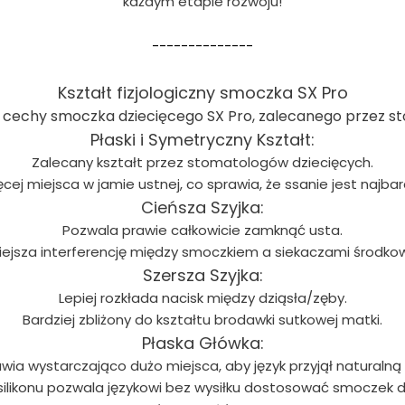
każdym etapie rozwoju!
--------------
Kształt fizjologiczny smoczka SX Pro
 cechy smoczka dziecięcego SX Pro, zalecanego przez s
Płaski i Symetryczny Kształt:
Zalecany kształt przez stomatologów dziecięcych.
ej miejsca w jamie ustnej, co sprawia, że ssanie jest najbar
Cieńsza Szyjka:
Pozwala prawie całkowicie zamknąć usta.
ejsza interferencję między smoczkiem a siekaczami środko
Szersza Szyjka:
Lepiej rozkłada nacisk między dziąsła/zęby.
Bardziej zbliżony do kształtu brodawki sutkowej matki.
Płaska Główka:
wia wystarczająco dużo miejsca, aby język przyjął naturalną 
silikonu pozwala językowi bez wysiłku dostosować smoczek d