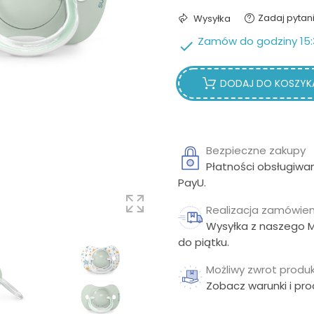
Zadaj pytan
Wysyłka
Zamów do godziny 15:

DODAJ DO KOSZYK
Bezpieczne zakupy
Płatności obsługiwa
PayU.
Realizacja zamówien
Wysyłka z naszego 
do piątku.
Możliwy zwrot produk
Zobacz warunki i pr