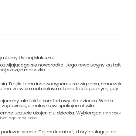
oju Jamy Ustnej Maluszka
rozwijającego się noworodka. Jego rewolucyjny kształt
nej szczęki maluszka.
ersią. Dzięki temu innowacyjnemu rozwiązaniu, smoczek
kie ma w swoim naturalnym stanie fizjologicznym, gdy
cjonalny, ale także komfortowy dla dziecka. Warto
, zapewniając maluszkowi spokojne chwile.
yjemne uczucie ukojenia u dziecka. Wybierając
smoczek
rt Twojego maluszka.
podczas ssania. Daj mu komfort, który zasługuje na