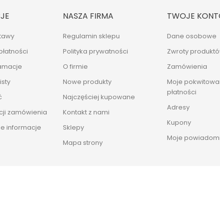
JE
NASZA FIRMA
TWOJE KONT
tawy
Regulamin sklepu
Dane osobowe
płatności
Polityka prywatności
Zwroty produkt
lamacje
O firmie
Zamówienia
sty
Nowe produkty
Moje pokwitowan
płatności
ć
Najczęściej kupowane
Adresy
cji zamówienia
Kontakt z nami
Kupony
e informacje
Sklepy
Moje powiadomi
Mapa strony