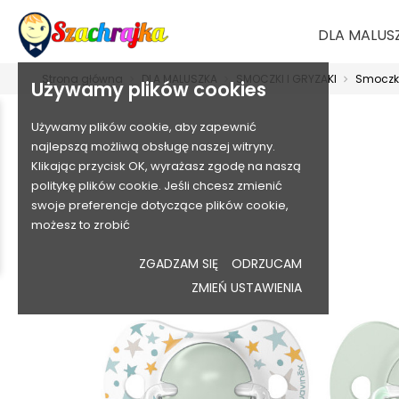
DLA MALUS
Strona główna
DLA MALUSZKA
SMOCZKI I GRYZAKI
Smoczki
Używamy plików cookies
Używamy plików cookie, aby zapewnić
najlepszą możliwą obsługę naszej witryny.
Klikając przycisk OK, wyrażasz zgodę na naszą
politykę plików cookie. Jeśli chcesz zmienić
swoje preferencje dotyczące plików cookie,
możesz to zrobić
ZGADZAM SIĘ
ODRZUCAM
ZMIEŃ USTAWIENIA