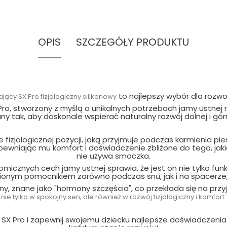
OPIS
SZCZEGÓŁY PRODUKTU
to najlepszy wybór dla rozw
ący SX Pro fizjologiczny silikonowy
 Pro, stworzony z myślą o unikalnych potrzebach jamy ustnej 
y tak, aby doskonale wspierać naturalny rozwój dolnej i gór
 fizjologicznej pozycji, jaką przyjmuje podczas karmienia pi
apewniając mu komfort i doświadczenie zbliżone do tego, ja
nie używa smoczka.
znych cech jamy ustnej sprawia, że jest on nie tylko funk
pionym pomocnikiem zarówno podczas snu, jak i na spacerze
y, znane jako "hormony szczęścia", co przekłada się na prz
 nie tylko w spokojny sen, ale również w rozwój fizjologiczny i komfo
 SX Pro i zapewnij swojemu dziecku najlepsze doświadczenia 