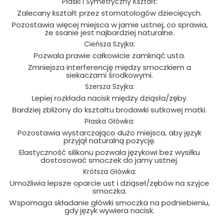
Płaski i Symetryczny Kształt:
Zalecany kształt przez stomatologów dziecięcych.
Pozostawia więcej miejsca w jamie ustnej, co sprawia,
że ssanie jest najbardziej naturalne.
Cieńsza Szyjka:
Pozwala prawie całkowicie zamknąć usta.
Zmniejsza interferencję między smoczkiem a
siekaczami środkowymi.
Szersza Szyjka:
Lepiej rozkłada nacisk między dziąsła/zęby.
Bardziej zbliżony do kształtu brodawki sutkowej matki.
Płaska Główka:
Pozostawia wystarczająco dużo miejsca, aby język
przyjął naturalną pozycję.
Elastyczność silikonu pozwala językowi bez wysiłku
dostosować smoczek do jamy ustnej.
Krótsza Główka:
Umożliwia lepsze oparcie ust i dziąseł/zębów na szyjce
smoczka.
Wspomaga składanie główki smoczka na podniebieniu,
gdy język wywiera nacisk.