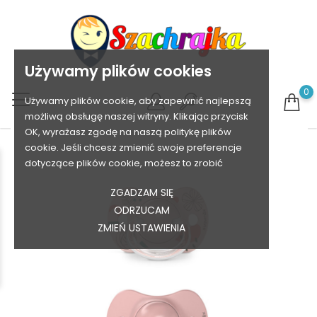
Używamy plików cookies
0
Używamy plików cookie, aby zapewnić najlepszą
możliwą obsługę naszej witryny. Klikając przycisk
OK, wyrażasz zgodę na naszą politykę plików
cookie. Jeśli chcesz zmienić swoje preferencje
dotyczące plików cookie, możesz to zrobić
ZGADZAM SIĘ
ODRZUCAM
ZMIEŃ USTAWIENIA