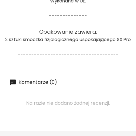
Wykonane w UE.
--------------
Opakowanie zawiera:
2 sztuki smoczka fizjologicznego uspokajającego SX Pro
-------------------------------------
Komentarze (0)
Na razie nie dodano żadnej recenzji.