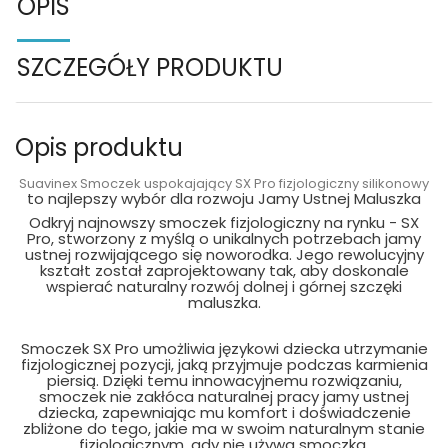
OPIS
SZCZEGÓŁY PRODUKTU
Opis produktu
Suavinex Smoczek uspokajający SX Pro fizjologiczny silikonowy
to najlepszy wybór dla rozwoju Jamy Ustnej Maluszka
Odkryj najnowszy smoczek fizjologiczny na rynku - SX
Pro, stworzony z myślą o unikalnych potrzebach jamy
ustnej rozwijającego się noworodka. Jego rewolucyjny
kształt został zaprojektowany tak, aby doskonale
wspierać naturalny rozwój dolnej i górnej szczęki
maluszka.
Smoczek SX Pro umożliwia językowi dziecka utrzymanie
fizjologicznej pozycji, jaką przyjmuje podczas karmienia
piersią. Dzięki temu innowacyjnemu rozwiązaniu,
smoczek nie zakłóca naturalnej pracy jamy ustnej
dziecka, zapewniając mu komfort i doświadczenie
zbliżone do tego, jakie ma w swoim naturalnym stanie
fizjologicznym, gdy nie używa smoczka.