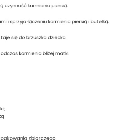
ną czynność karmienia piersią.
i sprzyja łączeniu karmienia piersią i butelką.
aje się do brzuszka dziecka.
odczas karmienia bliżej matki.
lką
ką
pakowania zbiorczego.