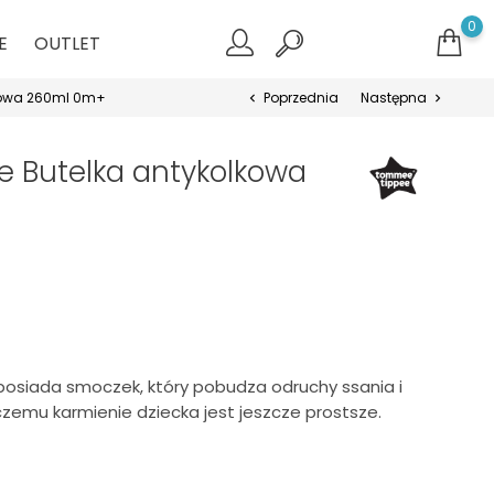
0
E
OUTLET
kowa 260ml 0m+
Poprzednia
Następna
chevron_left
chevron_right
 Butelka antykolkowa
osiada smoczek, który pobudza odruchy ssania i
i czemu karmienie dziecka jest jeszcze prostsze.