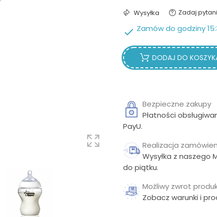
Zadaj pytan
Wysyłka
Zamów do godziny 15:

DODAJ DO KOSZYK
Bezpieczne zakupy
Płatności obsługiwa
PayU.
Realizacja zamówien
Wysyłka z naszego 
do piątku.
Możliwy zwrot produk
Zobacz warunki i pr