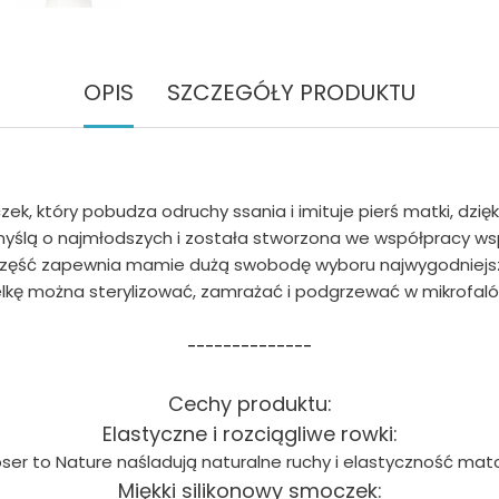
OPIS
SZCZEGÓŁY PRODUKTU
k, który pobudza odruchy ssania i imituje pierś matki, dzięk
yślą o najmłodszych i została stworzona we współpracy wspó
część zapewnia mamie dużą swobodę wyboru najwygodniejszej d
lkę można sterylizować, zamrażać i podgrzewać w mikrofal
--------------
Cechy produktu:
Elastyczne i rozciągliwe rowki:
ser to Nature naśladują naturalne ruchy i elastyczność matcz
Miękki silikonowy smoczek: