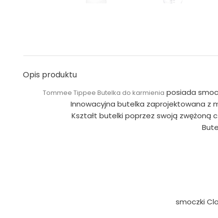
Opis produktu
posiada smocze
Tommee Tippee Butelka do karmienia
Innowacyjna butelka zaprojektowana z m
Kształt butelki poprzez swoją zwężoną 
Bute
smoczki Clo