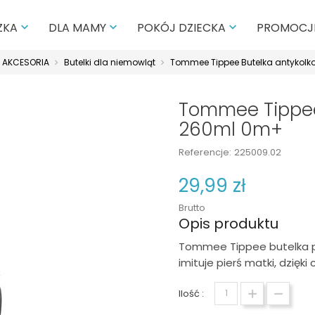
PROMOCJ
ZKA
DLA MAMY
POKÓJ DZIECKA



 I AKCESORIA
Butelki dla niemowląt
Tommee Tippee Butelka antykol
Tommee Tippee
260ml 0m+
Referencje:
225009.02
29,99 zł
Brutto
Opis produktu
Tommee Tippee butelka p
imituje pierś matki, dzięk
Ilość :