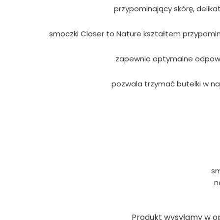
przypominający skórę, delikat
smoczki Closer to Nature kształtem przypominaj
zapewnia optymalne odpowiet
pozwala trzymać butelki w naj
sm
n
Produkt wysyłamy w o