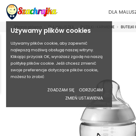
DLA MALUS
Strona główna
DLA MALUSZKA
BUTELKI I KARMIENIE
BUTELKI
Używamy plików cookies
Używamy plików cookie, aby zapewnić
najlepszą możliwą obsługę naszej witryny.
Klikając przycisk OK, wyrażasz zgodę na naszą
politykę plików cookie. Jeśli chcesz zmienić
swoje preferencje dotyczące plików cookie,
możesz to zrobić
ZGADZAM SIĘ
ODRZUCAM
ZMIEŃ USTAWIENIA