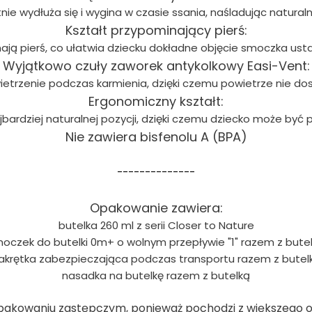
nie wydłuża się i wygina w czasie ssania, naśladując natural
Kształt przypominający pierś:
ą pierś, co ułatwia dziecku dokładne objęcie smoczka ustami 
Wyjątkowo czuły zaworek antykolkowy Easi-Vent:
rzenie podczas karmienia, dzięki czemu powietrze nie dost
Ergonomiczny kształt:
bardziej naturalnej pozycji, dzięki czemu dziecko może być p
Nie zawiera bisfenolu A (BPA)
--------------
Opakowanie zawiera:
butelka 260 ml z serii Closer to Nature
oczek do butelki 0m+ o wolnym przepływie "1" razem z bute
akrętka zabezpieczająca podczas transportu razem z butel
nasadka na butelkę razem z butelką
pakowaniu zastępczym, ponieważ pochodzi z większego o