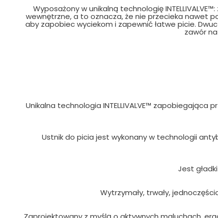
Wyposażony w unikalną technologię INTELLIVALVE™: z
wewnętrzne, a to oznacza, że nie przecieka nawet po 
aby zapobiec wyciekom i zapewnić łatwe picie. Dwucz
zawór na
Unikalna technologia INTELLIVALVE™ zapobiegająca pr
Ustnik do picia jest wykonany w technologii ant
Jest gładki
Wytrzymały, trwały, jednoczęścio
Zaprojektowany z myślą o aktywnych maluchach, erg