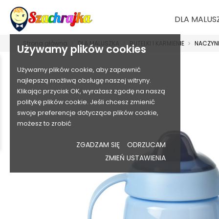
DLA MALUS
Strona główna
DLA MALUSZKA
BUTELKI I KARMIENIE
NACZYNI
Używamy plików cookies
Używamy plików cookie, aby zapewnić
najlepszą możliwą obsługę naszej witryny.
Klikając przycisk OK, wyrażasz zgodę na naszą
politykę plików cookie. Jeśli chcesz zmienić
swoje preferencje dotyczące plików cookie,
możesz to zrobić
ZGADZAM SIĘ
ODRZUCAM
ZMIEŃ USTAWIENIA