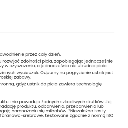
awodnienie przez cały dzień.
 rozwijać zdolności picia, zapobiegając jednocześnie
w czyszczeniu, a jednocześnie nie utrudnia picia.
nnych wycieczek. Odporny na pogryzienie ustnik jest
roskiej zabawy.
ronną, gdyż ustnik do picia zawiera technologię
tu i nie powoduje żadnych szkodliwych skutków. Jej
dację produktu, odbarwienia, przebarwienia lub
egają namnażaniu się mikrobów. *Niezależne testy
 fosforanowo-srebrowe, testowane zgodnie z normą ISO