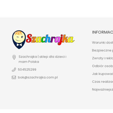
INFORMAC
Warunki dos
Bezpieczne 
Szachrajka | sklep dla dzieci i
Zwroty i rek
mam
Polska
Odbiór osobi
504525299
Jak kupowa
bok@szachrajka.com.pl
Czas realiza
Najważniejsz