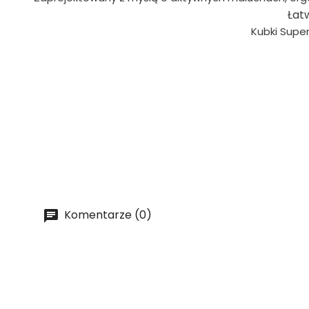
Łat
Kubki Supe
Komentarze (0)