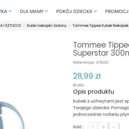
PROMOCJ
ZKA
DLA MAMY
POKÓJ DZIECKA



A I SZTUĆCE
Kubki niekapki i bidony
Tommee Tippee Kubek Niekapek
Tommee Tippee
Superstar 300
Referencje:
478221
28,99 zł
Brutto
Opis produktu
Kubek z uchwytami jest sp
Twojego dziecka. Pomaga d
jednocześnie rozlaniu płyn
Ilość :