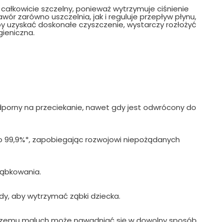
 całkowicie szczelny, ponieważ wytrzymuje ciśnienie
ór zarówno uszczelnia, jak i reguluje przepływ płynu,
by uzyskać doskonałe czyszczenie, wystarczy rozłożyć
ieniczna.
odporny na przeciekanie, nawet gdy jest odwrócony do
t o 99,9%*, zapobiegając rozwojowi niepożądanych
 ząbkowania.
rdy, aby wytrzymać ząbki dziecka.
 czemu maluch może nawadniać się w dowolny sposób.