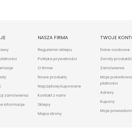
JE
NASZA FIRMA
TWOJE KONT
tawy
Regulamin sklepu
Dane osobowe
płatności
Polityka prywatności
Zwroty produkt
lamacje
O firmie
Zamówienia
sty
Nowe produkty
Moje pokwitowan
płatności
ć
Najczęściej kupowane
Adresy
cji zamówienia
Kontakt z nami
Kupony
e informacje
Sklepy
Moje powiadomi
Mapa strony