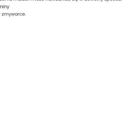
miny
w zmywarce.