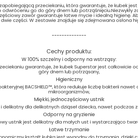
apobiegającą przeciekaniu, która gwarantuje, że kubek jest
odwróceniu go do góry dnem lub potrząśnięciu.Niezwykły zaw
ęściowy zawór gwarantuje łatwe mycie i idealną higienę. A
 dwie części. W zestawie znajduje się zdejmowana osłona hig
--------------
Cechy produktu:
W 100% szczelny i odporny na wstrząsy:
zeciekaniu gwarantuje, że kubek Superstar jest całkowicie 
góry dnem lub potrząsany,
Higieniczny
ybakteryjnej BACSHIELD™, która redukuje liczbę bakterii nawe
mikroorganizmów,
Miękki, jednoczęściowy ustnik
 i delikatny dla delikatnych dziąseł dziecka, nawet podczas
Odporny na gryzienie
wy ustnik jest delikatny dla małych ust i wystarczająco twa
Łatwe trzymanie
onomiczny kształt kubka jest wygodny do trzymania, dzięki