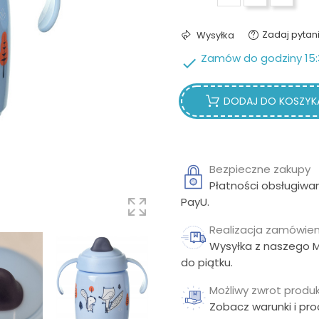
Zadaj pytan
Wysyłka
Zamów do godziny 15:

DODAJ DO KOSZYK
Bezpieczne zakupy
Płatności obsługiwa
PayU.
Realizacja zamówien
Wysyłka z naszego 
do piątku.
Możliwy zwrot produk
Zobacz warunki i pr