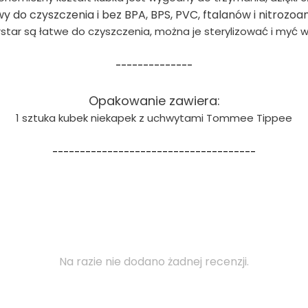
wy do czyszczenia i bez BPA, BPS, PVC, ftalanów i nitrozoa
rstar są łatwe do czyszczenia, można je sterylizować i myć 
--------------
Opakowanie zawiera:
1 sztuka kubek niekapek z uchwytami Tommee Tippee
-------------------------------------
Na razie nie dodano żadnej recenzji.