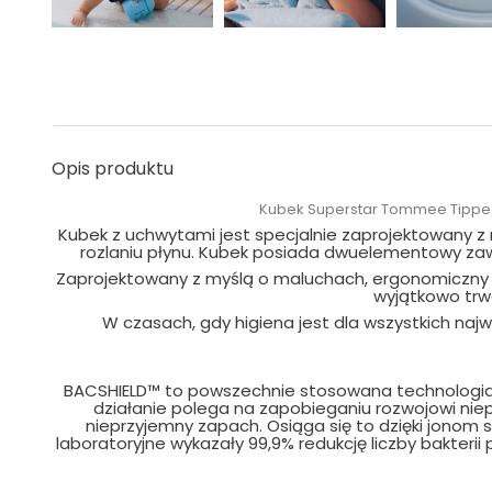
Opis produktu
Kubek Superstar Tommee Tippe
Kubek z uchwytami jest specjalnie zaprojektowany z 
rozlaniu płynu. Kubek posiada dwuelementowy zawó
Zaprojektowany z myślą o maluchach, ergonomiczny k
wyjątkowo trwa
W czasach, gdy higiena jest dla wszystkich naj
BACSHIELD™ to powszechnie stosowana technologia j
działanie polega na zapobieganiu rozwojowi ni
nieprzyjemny zapach. Osiąga się to dzięki jonom
laboratoryjne wykazały 99,9% redukcję liczby bakter