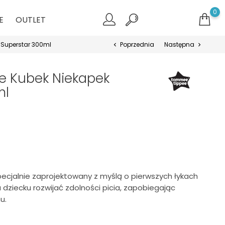
0
E
OUTLET
 Superstar 300ml
Poprzednia
Następna
chevron_left
chevron_right
 Kubek Niekapek
ml
ecjalnie zaprojektowany z myślą o pierwszych łykach
ziecku rozwijać zdolności picia, zapobiegając
u.