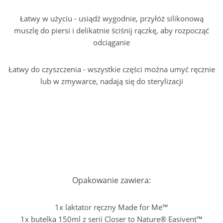
Łatwy w użyciu
- usiądź wygodnie, przyłóż silikonową
muszlę do piersi i delikatnie ściśnij rączkę, aby rozpocząć
odciąganie
Łatwy do czyszczenia
- wszystkie części można umyć ręcznie
lub w zmywarce, nadają się do sterylizacji
Opakowanie zawiera:
1x laktator ręczny Made for Me™
1x butelka 150ml z serii Closer to Nature® Easivent™