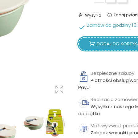
Zadaj pytan
Wysyłka
Zamów do godziny 15:

DODAJ DO KOSZYK
Bezpieczne zakupy
Płatności obsługiwa
PayU.
Realizacja zamówien
Wysyłka z naszego 
do piątku.
Możliwy zwrot produk
Zobacz warunki i pr