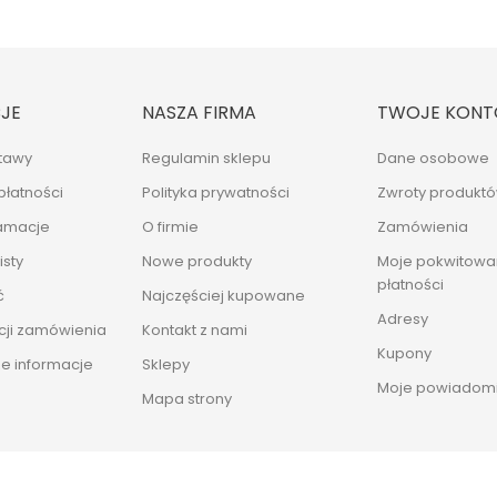
JE
NASZA FIRMA
TWOJE KONT
tawy
Regulamin sklepu
Dane osobowe
płatności
Polityka prywatności
Zwroty produkt
lamacje
O firmie
Zamówienia
sty
Nowe produkty
Moje pokwitowan
płatności
ć
Najczęściej kupowane
Adresy
cji zamówienia
Kontakt z nami
Kupony
e informacje
Sklepy
Moje powiadomi
Mapa strony