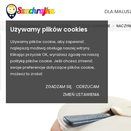
DLA MALUS
Strona główna
DLA MALUSZKA
BUTELKI I KARMIENIE
NACZYNI
Używamy plików cookies
Używamy plików cookie, aby zapewnić
najlepszą możliwą obsługę naszej witryny.
Klikając przycisk OK, wyrażasz zgodę na naszą
politykę plików cookie. Jeśli chcesz zmienić
swoje preferencje dotyczące plików cookie,
możesz to zrobić
ZGADZAM SIĘ
ODRZUCAM
ZMIEŃ USTAWIENIA