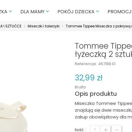
PROMOCJ
ZKA
DLA MAMY
POKÓJ DZIECKA



A I SZTUĆCE
Miseczki i talerzyki
Tommee Tippee Miseczka z pokrywą i 
Tommee Tippee
łyżeczką 2 sztu
Referencje:
467188.01
32,99 zł
Brutto
Opis produktu
Miseczka Tommee Tippee 
znajdują się dwie miseczki
zakup obowiązkowy dla m
Ilość :