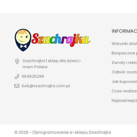
INFORMAC
Warunki dos
Bezpieczne 
Szachrajka | sklep dla dzieci i
Zwroty i rek
mam
Polska
Odbiór osobi
504525299
Jak kupowa
bok@szachrajka.com.pl
Czas realiza
Najważniejsz
© 2026 - Oprogramowanie e-sklepu Szachrajka