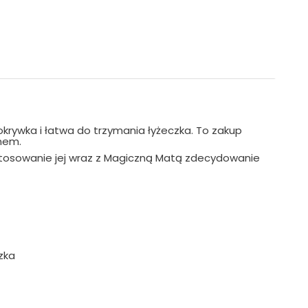
okrywka i łatwa do trzymania łyżeczka. To zakup
mem.
tosowanie jej wraz z Magiczną Matą zdecydowanie
zka