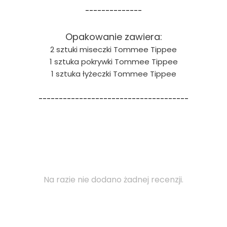
--------------
Opakowanie zawiera:
2 sztuki miseczki Tommee Tippee
1 sztuka pokrywki Tommee Tippee
1 sztuka łyżeczki Tommee Tippee
-------------------------------------
Na razie nie dodano żadnej recenzji.