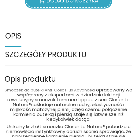
DODAJ DO KOSZYKA
OPIS
SZCZEGÓŁY PRODUKTU
Opis produktu
opracowany we
Smoczek do butelki Anti-Colic Plus Advanced
współpracy z ekspertami w dziedzinie laktacji
rewolucyjny smoczek tommee tippee z serii Closer to
Nature®naśladuje naturalne ruchy, elastyczność i
miękkość matczynej piersi, dzięki czemu połączenie
karmienia butelką i piersią staje się łatwiejsze niż
kiedykolwiek dotąd.
Unikalny kształt smoczka Closer to Nature® pobudza u
niemowlęcia instynktowny odruch ssania sprawiając, że
naprzemienne karmienie piersią i butelką staje się