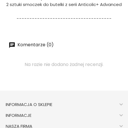
2 sztuki smoczek do butelki z serii Anticolic+ Advanced
-------------------------------------
Komentarze (0)
Na razie nie dodano żadnej recenzji.

INFORMACJA O SKLEPIE

INFORMACJE

NASZA FIRMA