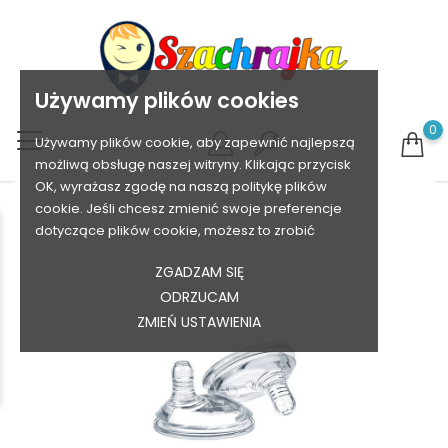
Używamy plików cookies
0
Używamy plików cookie, aby zapewnić najlepszą
możliwą obsługę naszej witryny. Klikając przycisk
OK, wyrażasz zgodę na naszą politykę plików
cookie. Jeśli chcesz zmienić swoje preferencje
dotyczące plików cookie, możesz to zrobić
ZGADZAM SIĘ
ODRZUCAM
ZMIEŃ USTAWIENIA