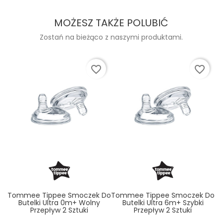
MOŻESZ TAKŻE POLUBIĆ
Zostań na bieżąco z naszymi produktami.
favorite_border
favorite_border
Tommee Tippee Smoczek Do
Tommee Tippee Smoczek Do
Butelki Ultra 0m+ Wolny
Butelki Ultra 6m+ Szybki
Przepływ 2 Sztuki
Przepływ 2 Sztuki