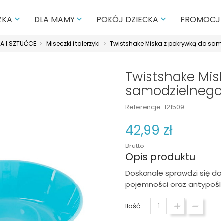
PROMOCJ
ZKA
DLA MAMY
POKÓJ DZIECKA



A I SZTUĆCE
Miseczki i talerzyki
Twistshake Miska z pokrywką do sam
Twistshake Mis
samodzielnego
Referencje:
121509
42,99 zł
Brutto
Opis produktu
Doskonale sprawdzi się d
pojemności oraz antypośli
Ilość :