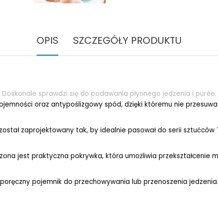
OPIS
SZCZEGÓŁY PRODUKTU
Doskonale sprawdzi się do podawania płynnego jedzenia i purée.
ojemności oraz antypoślizgowy spód, dzięki któremu nie przesuwa s
t został zaprojektowany tak, by idealnie pasował do serii sztućców 
zona jest praktyczna pokrywka, która umożliwia przekształcenie mi
poręczny pojemnik do przechowywania lub przenoszenia jedzenia