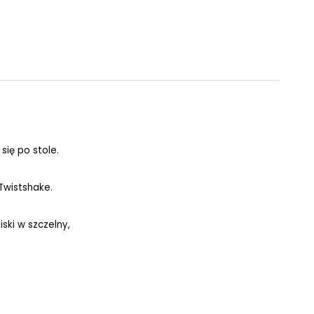
ię po stole.
Twistshake.
ski w szczelny,
.