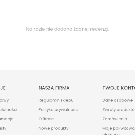
Na razie nie dodano żadnej recenzji.
JE
NASZA FIRMA
TWOJE KONT
tawy
Regulamin sklepu
Dane osobowe
płatności
Polityka prywatności
Zwroty produkt
lamacje
O firmie
Zamówienia
sty
Nowe produkty
Moje pokwitowan
płatności