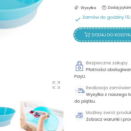
Zadaj pytan
Wysyłka
Zamów do godziny 15:

DODAJ DO KOSZYK
Bezpieczne zakupy
Płatności obsługiwa
PayU.
Realizacja zamówien
Wysyłka z naszego 
do piątku.
Możliwy zwrot produk
Zobacz warunki i pr