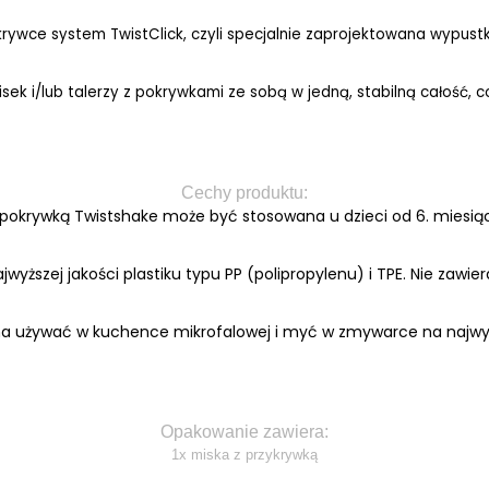
ywce system TwistClick, czyli specjalnie zaprojektowana wypustka 
isek i/lub talerzy z pokrywkami ze sobą w jedną, stabilną całość,
Cechy produktu:
 pokrywką Twistshake może być stosowana u dzieci od 6. miesiąc
wyższej jakości plastiku typu PP (polipropylenu) i TPE. Nie zawier
a używać w kuchence mikrofalowej i myć w zmywarce na najwyż
Opakowanie zawiera:
1x miska z przykrywką