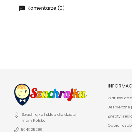
Komentarze (0)
INFORMAC
Warunki dos
Bezpieczne 
Szachrajka | sklep dla dzieci i
Zwroty i rek
mam
Polska
Odbiór osobi
504525299