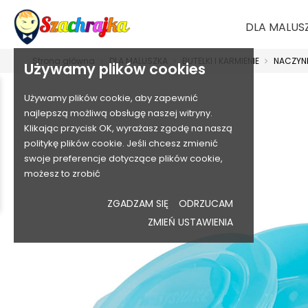
DLA MALUS
Strona główna
DLA MALUSZKA
BUTELKI I KARMIENIE
NACZYNI
Używamy plików cookies
Używamy plików cookie, aby zapewnić
najlepszą możliwą obsługę naszej witryny.
Klikając przycisk OK, wyrażasz zgodę na naszą
politykę plików cookie. Jeśli chcesz zmienić
swoje preferencje dotyczące plików cookie,
możesz to zrobić
ZGADZAM SIĘ
ODRZUCAM
ZMIEŃ USTAWIENIA