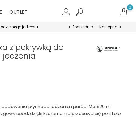
0
E
OUTLET
odzielnego jedzenia
Poprzednia
Następna
chevron_left
chevron_right
ka z pokrywką do
 jedzenia
o podawania płynnego jedzenia i purée. Ma 520 ml
zgowy spód, dzięki któremu nie przesuwa się po stole.