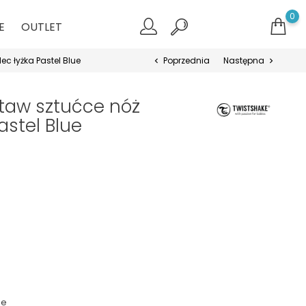
0
E
OUTLET
ec łyżka Pastel Blue
Poprzednia
Następna
chevron_left
chevron_right
taw sztućce nóż
astel Blue
ie