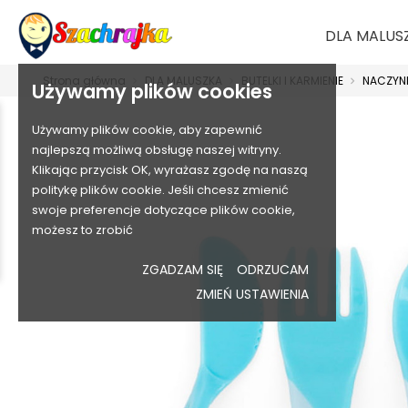
DLA MALUS
Strona główna
DLA MALUSZKA
BUTELKI I KARMIENIE
NACZYNI
Używamy plików cookies
Używamy plików cookie, aby zapewnić
najlepszą możliwą obsługę naszej witryny.
Klikając przycisk OK, wyrażasz zgodę na naszą
politykę plików cookie. Jeśli chcesz zmienić
swoje preferencje dotyczące plików cookie,
możesz to zrobić
ZGADZAM SIĘ
ODRZUCAM
ZMIEŃ USTAWIENIA