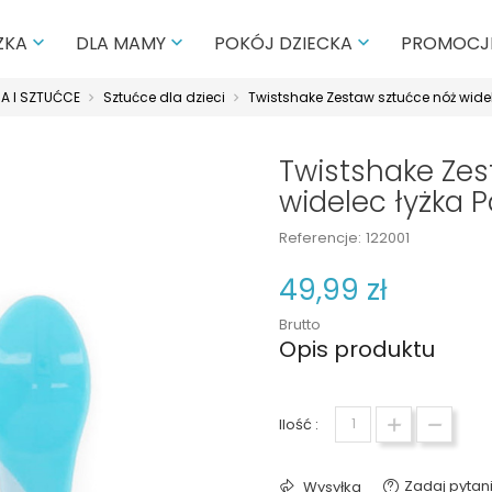
PROMOCJ
ZKA
DLA MAMY
POKÓJ DZIECKA



A I SZTUĆCE
Sztućce dla dzieci
Twistshake Zestaw sztućce nóż widel
Twistshake Zes
widelec łyżka P
Referencje:
122001
49,99 zł
Brutto
Opis produktu
Ilość :
Zadaj pytan
Wysyłka