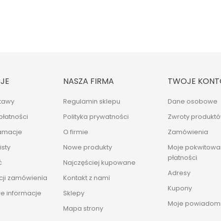
JE
NASZA FIRMA
TWOJE KONT
tawy
Regulamin sklepu
Dane osobowe
płatności
Polityka prywatności
Zwroty produkt
lamacje
O firmie
Zamówienia
sty
Nowe produkty
Moje pokwitowan
płatności
ć
Najczęściej kupowane
Adresy
cji zamówienia
Kontakt z nami
Kupony
e informacje
Sklepy
Moje powiadomi
Mapa strony