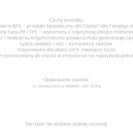
Cechy produktu:
wiera BPA – produkt bezpieczny dla Ciebie i dla Twojego d
stik typu PP i TPE – wykonany z najwyższej jakości materia
u – delikatna, ergonomiczna powierzchnia gwarantuje o
Łyżka, widelec i nóż – kompletny zestaw.
Odpowiedni dla dzieci od 6. miesiąca życia.
Przystosowany do mycia w zmywarce na najwyższej półce
Opakowanie zawiera:
1x zestaw sztućcy (widelec, nóż, łyżka)
Na razie nie dodano żadnej recenzji.