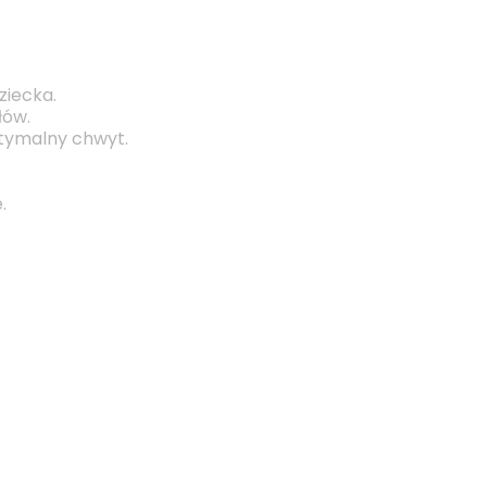
ziecka.
łów.
ptymalny chwyt.
.