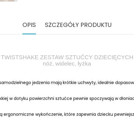
OPIS
SZCZEGÓŁY PRODUKTU
TWISTSHAKE ZESTAW SZTUĆCY DZIECIĘCYCH
nóż, widelec, łyżka
samodzielnego jedzenia mają krótkie uchwyty, idealnie dopasow
ękkiej w dotyku powierzchni sztućce pewnie spoczywają w dłoniac
ją ergonomiczne wykończenie, które zapewnia dziecku pewniejsz