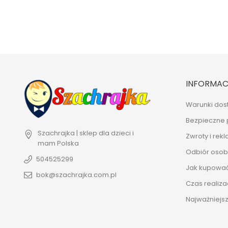
INFORMAC
Warunki dos
Bezpieczne 
Szachrajka | sklep dla dzieci i
Zwroty i rek
mam
Polska
Odbiór osobi
504525299
Jak kupowa
bok@szachrajka.com.pl
Czas realiza
Najważniejsz