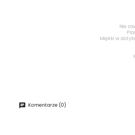
Nie za
Pla
Miękki w dotyk
Komentarze (0)