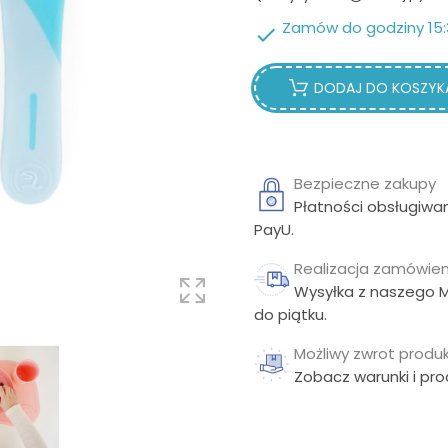
Zamów do godziny 15:

DODAJ DO KOSZYK
Bezpieczne zakupy
Płatności obsługiwa
PayU.
Realizacja zamówien
Wysyłka z naszego 
do piątku.
Możliwy zwrot produk
Zobacz warunki i pr